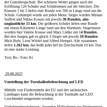
der Gutenbergschule. Bei schönem Wetter gingen nach der
Eröffnung 126 Schüler und Schülerinnen auf die Strecken. Die
Klassen 1 bis 5 liefen eine Runde von 500 m Länge rund um die
Schule. Gekämpft wurde um jeden Meter. Sieger wurden Miriam
Seiffert und Niklas Krause mit jeweils
30 Runden, also
unglaubliche 15 km
. Die größeren Schüler liefen eine Runde
mit einem Kilometer Länge rund um den Wartturm. Siegerinnen
wurden hier Valerie Krause und Mary Lüdke mit 1
4 Runden
.
Bei den Jungen gab es gleich 3 Sieger mit jeweils
18 Runden
Mick Bufe, Leon Wörfel und Alfred Hempel. Alle zusammen
liefen
1.262 km
, das heißt jeder lief im Durchschnitt 10 km. Das
ist eine starke Leistung.
Text: Bo / Foto: Ki
29.08.2025
Umstellung der Turnhallenbeleuchtung auf LED
Mithilfe von Fördermitteln der EU und des sächsischen
Landtages kann die Beleuchtung in der Turnhalle auf LED
Leuchtmittel umgerüstet werden.
Vorhabensbezeichnung : Investive Maßnahmen zur Verringerung