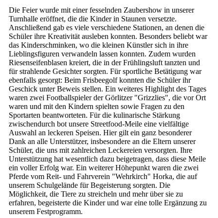
Die Feier wurde mit einer fesselnden Zaubershow in unserer
Turnhalle eröffnet, die die Kinder in Staunen versetzte.
Anschließend gab es viele verschiedene Stationen, an denen die
Schüler ihre Kreativität ausleben konnten. Besonders beliebt war
das Kinderschminken, wo die kleinen Künstler sich in ihre
Lieblingsfiguren verwandeln lassen konnten. Zudem wurden
Riesenseifenblasen kreiert, die in der Frühlingsluft tanzten und
für strahlende Gesichter sorgten. Für sportliche Betätigung war
ebenfalls gesorgt: Beim Frisbeegolf konnten die Schüler ihr
Geschick unter Beweis stellen. Ein weiteres Highlight des Tages
waren zwei Footballspieler der Görlitzer "Grizzlies", die vor Ort
waren und mit den Kindern spielten sowie Fragen zu den
Sportarten beantworteten. Für die kulinarische Stärkung
zwischendurch bot unsere Streetfood-Meile eine vielfältige
Auswahl an leckeren Speisen. Hier gilt ein ganz besonderer
Dank an alle Unterstützer, insbesondere an die Eltern unserer
Schüler, die uns mit zahlreichen Leckereien versorgten. Ihre
Unterstützung hat wesentlich dazu beigetragen, dass diese Meile
ein voller Erfolg war. Ein weiterer Höhepunkt waren die zwei
Pferde vom Reit- und Fahrverein "Wehrkirch" Horka, die auf
unserem Schulgelände für Begeisterung sorgten. Die
Möglichkeit, die Tiere zu streicheln und mehr über sie zu
erfahren, begeisterte die Kinder und war eine tolle Ergänzung zu
unserem Festprogramm.