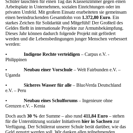
Schüler tauschten für einen Tag das Klassenzimmer gegen einen
Arbeitsplatz in Unternehmen, sozialen Einrichtungen oder im
privaten Umfeld. Mit großem Einsatz erarbeiteten sie gemeinsam
einen beeindruckenden Gesamtlohn von
1.372,80 Euro
. Ein
starkes Zeichen für Solidarität und Mitgefühl! Der Großteil des
Geldes fließt in internationale Projekte zur Armutsbekämpfung.
Dieses Jahr können dadurch folgende Projekt mit gefördert
werden und die Lebensbedingungen junger Menschen verbessert
werden:
•
Indigene Rechte verteidigen
– Carpus e.V. -
Philippinen
•
Neubau einer Vorschule
– Welt Fairbunden e.V. –
Uganda
•
Sicheres Wasser für alle
– BluoVerda Deutschland
e.V. – Peru
•
Neubau eines Schulforums
– Ingenieure ohne
Grenzen e.V. - Kenia
Doch auch
30 %
der Summe – also rund
411,84 Euro
– stehen
für die Unterstützung sozialer Initiativen
hier in Sachsen
zur
Verfügung. Der Schülerrat unserer Schule berät darüber, wie das
Geld genutzt werden soll. Wir danken allen teilnehmenden