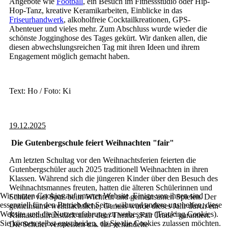
Angebote wie
Football
, ein Besuch im Fitnessstudio oder Hip-
Hop-Tanz, kreative Keramikarbeiten, Einblicke in das
Friseurhandwerk
, alkoholfreie Cocktailkreationen, GPS-
Abenteuer und vieles mehr. Zum Abschluss wurde wieder die
schönste Jogginghose des Tages gekürt. Wir danken allen, die
diesen abwechslungsreichen Tag mit ihren Ideen und ihrem
Engagement möglich gemacht haben.
Text: Ho / Foto: Ki
19.12.2025
Die Gutenbergschule feiert Weihnachten "fair"
Am letzten Schultag vor den Weihnachtsferien feierten die
Gutenbergschüler auch 2025 traditionell Weihnachten in ihren
Klassen. Während sich die jüngeren Kinder über den Besuch des
Weihnachtsmannes freuten, hatten die älteren Schülerinnen und
Wir nutzen Cookies auf unserer Website. Einige von ihnen sind
Schüler viel Spaß beim Wichteln und gemeinsamen Spielen. Der
essenziell für den Betrieb der Seite, während andere uns helfen, diese
gemeinsame weihnachtliche, Genuss wurde dieses Jahr durch ein
Website und die Nutzererfahrung zu verbessern (Tracking Cookies).
Klimaschulfrühstück unter dem Thema „Fair Trade“ garantiert.
Sie können selbst entscheiden, ob Sie die Cookies zulassen möchten.
Die Schüler verspeisten u.a. fair gehandelte