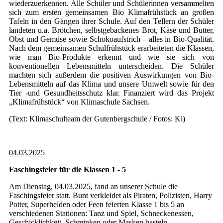
wiederzuerkennen. Alle Schüler und Schülerinnen versammelten
sich zum ersten gemeinsamen Bio Klimafrühstück an großen
Tafeln in den Gängen ihrer Schule. Auf den Tellern der Schüler
landeten u.a. Brötchen, selbstgebackenes Brot, Käse und Butter,
Obst und Gemüse sowie Schokoaufstrich – alles in Bio-Qualität.
Nach dem gemeinsamen Schulfrühstück erarbeiteten die Klassen,
wie man Bio-Produkte erkennt und wie sie sich von
konventionellen Lebensmitteln unterscheiden. Die Schüler
machten sich außerdem die positiven Auswirkungen von Bio-
Lebensmitteln auf das Klima und unsere Umwelt sowie für den
Tier -und Gesundheitsschutz klar. Finanziert wird das Projekt
„Klimafrühstück“ von Klimaschule Sachsen.
(Text: Klimaschulteam der Gutenbergschule / Fotos: Ki)
04.03.2025
Faschingsfeier für die Klassen 1 - 5
Am Dienstag, 04.03.2025, fand an unserer Schule die
Faschingsfeier statt. Bunt verkleidet als Piraten, Polizisten, Harry
Potter, Superhelden oder Feen feierten Klasse 1 bis 5 an
verschiedenen Stationen: Tanz und Spiel, Schneckenessen,
Geschicklichkeit, Schminken oder Masken basteln.