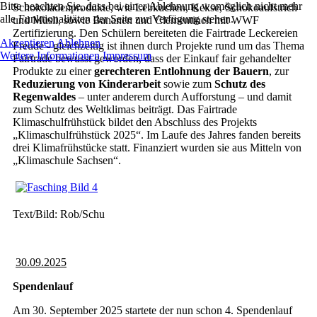
Bitte beachten Sie, dass bei einer Ablehnung womöglich nicht mehr
Schokoladenprodukte, wie Lebkuchen, Kekse, Schokoaufstrich
alle Funktionalitäten der Seite zur Verfügung stehen.
und Müsli, sowie Bananen und Clementinen mit WWF
Zertifizierung. Den Schülern bereiteten die Fairtrade Leckereien
Akzeptieren
Ablehnen
Freude - gleichzeitig ist ihnen durch Projekte rund um das Thema
Weitere Informationen
Impressum
Fairtrade bewusst geworden, dass der Einkauf fair gehandelter
Produkte zu einer
gerechteren Entlohnung der Bauern
, zur
Reduzierung von Kinderarbeit
sowie zum
Schutz des
Regenwaldes
– unter anderem durch Aufforstung – und damit
zum Schutz des Weltklimas beiträgt. Das Fairtrade
Klimaschulfrühstück bildet den Abschluss des Projekts
„Klimaschulfrühstück 2025“. Im Laufe des Jahres fanden bereits
drei Klimafrühstücke statt. Finanziert wurden sie aus Mitteln von
„Klimaschule Sachsen“.
Text/Bild: Rob/Schu
30.09.2025
Spendenlauf
Am 30. September 2025 startete der nun schon 4. Spendenlauf