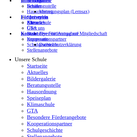
Informationen
Bildergalerie
Beratungsstelle
Schüler
Hausordnung
Vertretungsplan (Lernsax)
Förderverein
Speiseplan
Klimaschule
Eltern
Aktuelles
GTA
Über uns
Kontakt
Besondere Förderangebote
Flyer mit Antrag auf Mitgliedschaft
Kooperationspartner
Impressum
Schulgeschichte
Datenschutzerklärung
Stellenangebote
Unsere Schule
Startseite
Aktuelles
Bildergalerie
Beratungsstelle
Hausordnung
Speiseplan
Klimaschule
GTA
Besondere Förderangebote
Kooperationspartner
Schulgeschichte
Stellenangebote