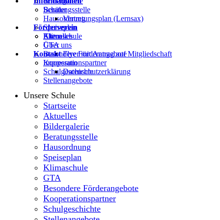
Informationen
Bildergalerie
Beratungsstelle
Schüler
Hausordnung
Vertretungsplan (Lernsax)
Förderverein
Speiseplan
Klimaschule
Eltern
Aktuelles
GTA
Über uns
Kontakt
Besondere Förderangebote
Flyer mit Antrag auf Mitgliedschaft
Kooperationspartner
Impressum
Schulgeschichte
Datenschutzerklärung
Stellenangebote
Unsere Schule
Startseite
Aktuelles
Bildergalerie
Beratungsstelle
Hausordnung
Speiseplan
Klimaschule
GTA
Besondere Förderangebote
Kooperationspartner
Schulgeschichte
Stellenangebote