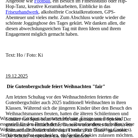
Angebote wie
Football
, ein Besuch im Fitnessstudio oder Hip-
Hop-Tanz, kreative Keramikarbeiten, Einblicke in das
Friseurhandwerk
, alkoholfreie Cocktailkreationen, GPS-
Abenteuer und vieles mehr. Zum Abschluss wurde wieder die
schönste Jogginghose des Tages gekürt. Wir danken allen, die
diesen abwechslungsreichen Tag mit ihren Ideen und ihrem
Engagement möglich gemacht haben.
Text: Ho / Foto: Ki
19.12.2025
Die Gutenbergschule feiert Weihnachten "fair"
Am letzten Schultag vor den Weihnachtsferien feierten die
Gutenbergschüler auch 2025 traditionell Weihnachten in ihren
Klassen. Während sich die jüngeren Kinder über den Besuch des
Weihnachtsmannes freuten, hatten die älteren Schülerinnen und
Wir nutzen Cookies auf unserer Website. Einige von ihnen sind
Schüler viel Spaß beim Wichteln und gemeinsamen Spielen. Der
essenziell für den Betrieb der Seite, während andere uns helfen, diese
gemeinsame weihnachtliche, Genuss wurde dieses Jahr durch ein
Website und die Nutzererfahrung zu verbessern (Tracking Cookies).
Klimaschulfrühstück unter dem Thema „Fair Trade“ garantiert.
Sie können selbst entscheiden, ob Sie die Cookies zulassen möchten.
Die Schüler verspeisten u.a. fair gehandelte