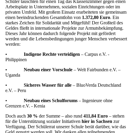
Schüler tauschten für einen Tag das Klassenzimmer gegen einen
Arbeitsplatz in Unternehmen, sozialen Einrichtungen oder im
privaten Umfeld. Mit großem Einsatz erarbeiteten sie gemeinsam
einen beeindruckenden Gesamtlohn von
1.372,80 Euro
. Ein
starkes Zeichen für Solidarität und Mitgefühl! Der Großteil des
Geldes fließt in internationale Projekte zur Armutsbekämpfung.
Dieses Jahr können dadurch folgende Projekt mit gefördert
werden und die Lebensbedingungen junger Menschen verbessert
werden:
•
Indigene Rechte verteidigen
– Carpus e.V. -
Philippinen
•
Neubau einer Vorschule
– Welt Fairbunden e.V. –
Uganda
•
Sicheres Wasser für alle
– BluoVerda Deutschland
e.V. – Peru
•
Neubau eines Schulforums
– Ingenieure ohne
Grenzen e.V. - Kenia
Doch auch
30 %
der Summe – also rund
411,84 Euro
– stehen
für die Unterstützung sozialer Initiativen
hier in Sachsen
zur
Verfügung. Der Schülerrat unserer Schule berät darüber, wie das
Geld genutzt werden soll. Wir danken allen teilnehmenden