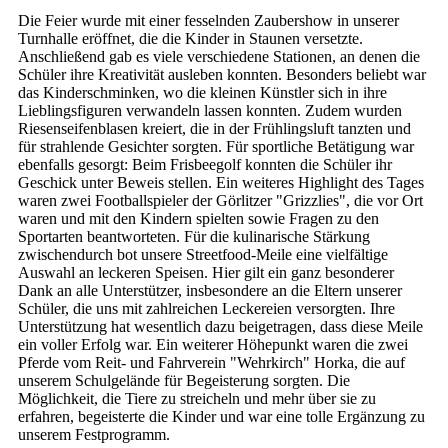
Die Feier wurde mit einer fesselnden Zaubershow in unserer
Turnhalle eröffnet, die die Kinder in Staunen versetzte.
Anschließend gab es viele verschiedene Stationen, an denen die
Schüler ihre Kreativität ausleben konnten. Besonders beliebt war
das Kinderschminken, wo die kleinen Künstler sich in ihre
Lieblingsfiguren verwandeln lassen konnten. Zudem wurden
Riesenseifenblasen kreiert, die in der Frühlingsluft tanzten und
für strahlende Gesichter sorgten. Für sportliche Betätigung war
ebenfalls gesorgt: Beim Frisbeegolf konnten die Schüler ihr
Geschick unter Beweis stellen. Ein weiteres Highlight des Tages
waren zwei Footballspieler der Görlitzer "Grizzlies", die vor Ort
waren und mit den Kindern spielten sowie Fragen zu den
Sportarten beantworteten. Für die kulinarische Stärkung
zwischendurch bot unsere Streetfood-Meile eine vielfältige
Auswahl an leckeren Speisen. Hier gilt ein ganz besonderer
Dank an alle Unterstützer, insbesondere an die Eltern unserer
Schüler, die uns mit zahlreichen Leckereien versorgten. Ihre
Unterstützung hat wesentlich dazu beigetragen, dass diese Meile
ein voller Erfolg war. Ein weiterer Höhepunkt waren die zwei
Pferde vom Reit- und Fahrverein "Wehrkirch" Horka, die auf
unserem Schulgelände für Begeisterung sorgten. Die
Möglichkeit, die Tiere zu streicheln und mehr über sie zu
erfahren, begeisterte die Kinder und war eine tolle Ergänzung zu
unserem Festprogramm.