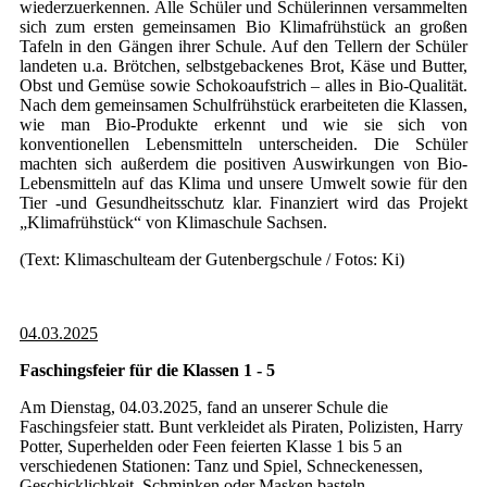
wiederzuerkennen. Alle Schüler und Schülerinnen versammelten
sich zum ersten gemeinsamen Bio Klimafrühstück an großen
Tafeln in den Gängen ihrer Schule. Auf den Tellern der Schüler
landeten u.a. Brötchen, selbstgebackenes Brot, Käse und Butter,
Obst und Gemüse sowie Schokoaufstrich – alles in Bio-Qualität.
Nach dem gemeinsamen Schulfrühstück erarbeiteten die Klassen,
wie man Bio-Produkte erkennt und wie sie sich von
konventionellen Lebensmitteln unterscheiden. Die Schüler
machten sich außerdem die positiven Auswirkungen von Bio-
Lebensmitteln auf das Klima und unsere Umwelt sowie für den
Tier -und Gesundheitsschutz klar. Finanziert wird das Projekt
„Klimafrühstück“ von Klimaschule Sachsen.
(Text: Klimaschulteam der Gutenbergschule / Fotos: Ki)
04.03.2025
Faschingsfeier für die Klassen 1 - 5
Am Dienstag, 04.03.2025, fand an unserer Schule die
Faschingsfeier statt. Bunt verkleidet als Piraten, Polizisten, Harry
Potter, Superhelden oder Feen feierten Klasse 1 bis 5 an
verschiedenen Stationen: Tanz und Spiel, Schneckenessen,
Geschicklichkeit, Schminken oder Masken basteln.