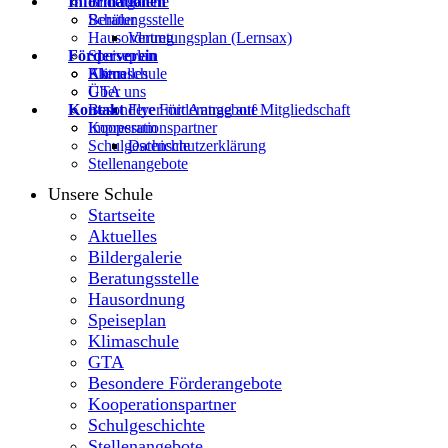
Informationen
Bildergalerie
Beratungsstelle
Schüler
Hausordnung
Vertretungsplan (Lernsax)
Förderverein
Speiseplan
Klimaschule
Eltern
Aktuelles
GTA
Über uns
Kontakt
Besondere Förderangebote
Flyer mit Antrag auf Mitgliedschaft
Kooperationspartner
Impressum
Schulgeschichte
Datenschutzerklärung
Stellenangebote
Unsere Schule
Startseite
Aktuelles
Bildergalerie
Beratungsstelle
Hausordnung
Speiseplan
Klimaschule
GTA
Besondere Förderangebote
Kooperationspartner
Schulgeschichte
Stellenangebote