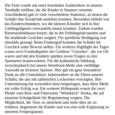
Die Feier wurde mit einer fesselnden Zaubershow in unserer
Turnhalle eröffnet, die die Kinder in Staunen versetzte.
Anschließend gab es viele verschiedene Stationen, an denen die
Schüler ihre Kreativität ausleben konnten. Besonders beliebt war
das Kinderschminken, wo die kleinen Künstler sich in ihre
Lieblingsfiguren verwandeln lassen konnten. Zudem wurden
Riesenseifenblasen kreiert, die in der Frühlingsluft tanzten und
für strahlende Gesichter sorgten. Für sportliche Betätigung war
ebenfalls gesorgt: Beim Frisbeegolf konnten die Schüler ihr
Geschick unter Beweis stellen. Ein weiteres Highlight des Tages
waren zwei Footballspieler der Görlitzer "Grizzlies", die vor Ort
waren und mit den Kindern spielten sowie Fragen zu den
Sportarten beantworteten. Für die kulinarische Stärkung
zwischendurch bot unsere Streetfood-Meile eine vielfältige
Auswahl an leckeren Speisen. Hier gilt ein ganz besonderer
Dank an alle Unterstützer, insbesondere an die Eltern unserer
Schüler, die uns mit zahlreichen Leckereien versorgten. Ihre
Unterstützung hat wesentlich dazu beigetragen, dass diese Meile
ein voller Erfolg war. Ein weiterer Höhepunkt waren die zwei
Pferde vom Reit- und Fahrverein "Wehrkirch" Horka, die auf
unserem Schulgelände für Begeisterung sorgten. Die
Möglichkeit, die Tiere zu streicheln und mehr über sie zu
erfahren, begeisterte die Kinder und war eine tolle Ergänzung zu
unserem Festprogramm.