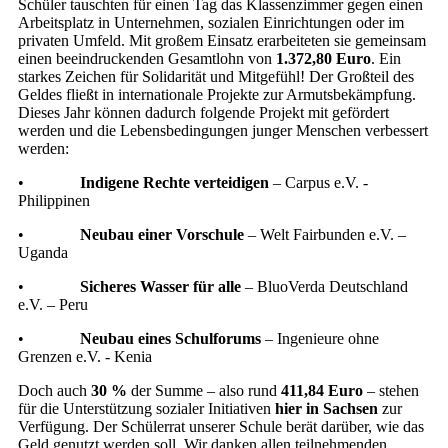
Schüler tauschten für einen Tag das Klassenzimmer gegen einen
Arbeitsplatz in Unternehmen, sozialen Einrichtungen oder im
privaten Umfeld. Mit großem Einsatz erarbeiteten sie gemeinsam
einen beeindruckenden Gesamtlohn von
1.372,80 Euro
. Ein
starkes Zeichen für Solidarität und Mitgefühl! Der Großteil des
Geldes fließt in internationale Projekte zur Armutsbekämpfung.
Dieses Jahr können dadurch folgende Projekt mit gefördert
werden und die Lebensbedingungen junger Menschen verbessert
werden:
•
Indigene Rechte verteidigen
– Carpus e.V. -
Philippinen
•
Neubau einer Vorschule
– Welt Fairbunden e.V. –
Uganda
•
Sicheres Wasser für alle
– BluoVerda Deutschland
e.V. – Peru
•
Neubau eines Schulforums
– Ingenieure ohne
Grenzen e.V. - Kenia
Doch auch
30 %
der Summe – also rund
411,84 Euro
– stehen
für die Unterstützung sozialer Initiativen
hier in Sachsen
zur
Verfügung. Der Schülerrat unserer Schule berät darüber, wie das
Geld genutzt werden soll. Wir danken allen teilnehmenden