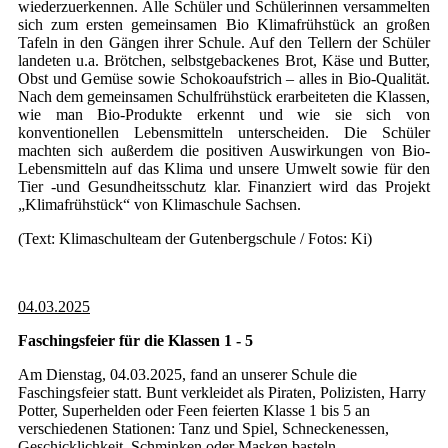
wiederzuerkennen. Alle Schüler und Schülerinnen versammelten
sich zum ersten gemeinsamen Bio Klimafrühstück an großen
Tafeln in den Gängen ihrer Schule. Auf den Tellern der Schüler
landeten u.a. Brötchen, selbstgebackenes Brot, Käse und Butter,
Obst und Gemüse sowie Schokoaufstrich – alles in Bio-Qualität.
Nach dem gemeinsamen Schulfrühstück erarbeiteten die Klassen,
wie man Bio-Produkte erkennt und wie sie sich von
konventionellen Lebensmitteln unterscheiden. Die Schüler
machten sich außerdem die positiven Auswirkungen von Bio-
Lebensmitteln auf das Klima und unsere Umwelt sowie für den
Tier -und Gesundheitsschutz klar. Finanziert wird das Projekt
„Klimafrühstück“ von Klimaschule Sachsen.
(Text: Klimaschulteam der Gutenbergschule / Fotos: Ki)
04.03.2025
Faschingsfeier für die Klassen 1 - 5
Am Dienstag, 04.03.2025, fand an unserer Schule die
Faschingsfeier statt. Bunt verkleidet als Piraten, Polizisten, Harry
Potter, Superhelden oder Feen feierten Klasse 1 bis 5 an
verschiedenen Stationen: Tanz und Spiel, Schneckenessen,
Geschicklichkeit, Schminken oder Masken basteln.