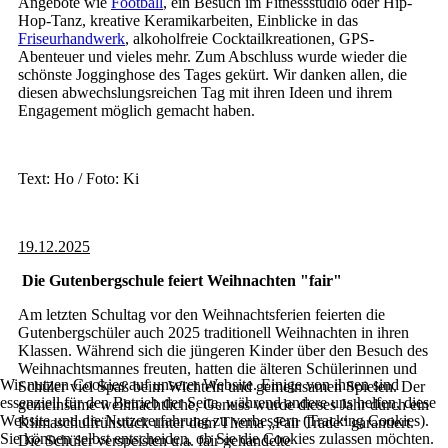
Angebote wie
Football
, ein Besuch im Fitnessstudio oder Hip-
Hop-Tanz, kreative Keramikarbeiten, Einblicke in das
Friseurhandwerk
, alkoholfreie Cocktailkreationen, GPS-
Abenteuer und vieles mehr. Zum Abschluss wurde wieder die
schönste Jogginghose des Tages gekürt. Wir danken allen, die
diesen abwechslungsreichen Tag mit ihren Ideen und ihrem
Engagement möglich gemacht haben.
Text: Ho / Foto: Ki
19.12.2025
Die Gutenbergschule feiert Weihnachten "fair"
Am letzten Schultag vor den Weihnachtsferien feierten die
Gutenbergschüler auch 2025 traditionell Weihnachten in ihren
Klassen. Während sich die jüngeren Kinder über den Besuch des
Weihnachtsmannes freuten, hatten die älteren Schülerinnen und
Wir nutzen Cookies auf unserer Website. Einige von ihnen sind
Schüler viel Spaß beim Wichteln und gemeinsamen Spielen. Der
essenziell für den Betrieb der Seite, während andere uns helfen, diese
gemeinsame weihnachtliche, Genuss wurde dieses Jahr durch ein
Website und die Nutzererfahrung zu verbessern (Tracking Cookies).
Klimaschulfrühstück unter dem Thema „Fair Trade“ garantiert.
Sie können selbst entscheiden, ob Sie die Cookies zulassen möchten.
Die Schüler verspeisten u.a. fair gehandelte