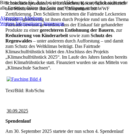
Bitte beachten Sie, dass bei einer Ablehnung womöglich nicht mehr
Schokoladenprodukte, wie Lebkuchen, Kekse, Schokoaufstrich
alle Funktionalitäten der Seite zur Verfügung stehen.
und Müsli, sowie Bananen und Clementinen mit WWF
Zertifizierung. Den Schülern bereiteten die Fairtrade Leckereien
Akzeptieren
Ablehnen
Freude - gleichzeitig ist ihnen durch Projekte rund um das Thema
Weitere Informationen
Impressum
Fairtrade bewusst geworden, dass der Einkauf fair gehandelter
Produkte zu einer
gerechteren Entlohnung der Bauern
, zur
Reduzierung von Kinderarbeit
sowie zum
Schutz des
Regenwaldes
– unter anderem durch Aufforstung – und damit
zum Schutz des Weltklimas beiträgt. Das Fairtrade
Klimaschulfrühstück bildet den Abschluss des Projekts
„Klimaschulfrühstück 2025“. Im Laufe des Jahres fanden bereits
drei Klimafrühstücke statt. Finanziert wurden sie aus Mitteln von
„Klimaschule Sachsen“.
Text/Bild: Rob/Schu
30.09.2025
Spendenlauf
Am 30. September 2025 startete der nun schon 4. Spendenlauf