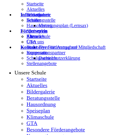
Startseite
Aktuelles
Informationen
Bildergalerie
Beratungsstelle
Schüler
Hausordnung
Vertretungsplan (Lernsax)
Förderverein
Speiseplan
Klimaschule
Eltern
Aktuelles
GTA
Über uns
Kontakt
Besondere Förderangebote
Flyer mit Antrag auf Mitgliedschaft
Kooperationspartner
Impressum
Schulgeschichte
Datenschutzerklärung
Stellenangebote
Unsere Schule
Startseite
Aktuelles
Bildergalerie
Beratungsstelle
Hausordnung
Speiseplan
Klimaschule
GTA
Besondere Förderangebote