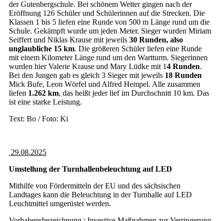
der Gutenbergschule. Bei schönem Wetter gingen nach der
Eröffnung 126 Schüler und Schülerinnen auf die Strecken. Die
Klassen 1 bis 5 liefen eine Runde von 500 m Länge rund um die
Schule. Gekämpft wurde um jeden Meter. Sieger wurden Miriam
Seiffert und Niklas Krause mit jeweils
30 Runden, also
unglaubliche 15 km
. Die größeren Schüler liefen eine Runde
mit einem Kilometer Länge rund um den Wartturm. Siegerinnen
wurden hier Valerie Krause und Mary Lüdke mit 1
4 Runden
.
Bei den Jungen gab es gleich 3 Sieger mit jeweils
18 Runden
Mick Bufe, Leon Wörfel und Alfred Hempel. Alle zusammen
liefen
1.262 km
, das heißt jeder lief im Durchschnitt 10 km. Das
ist eine starke Leistung.
Text: Bo / Foto: Ki
29.08.2025
Umstellung der Turnhallenbeleuchtung auf LED
Mithilfe von Fördermitteln der EU und des sächsischen
Landtages kann die Beleuchtung in der Turnhalle auf LED
Leuchtmittel umgerüstet werden.
Vorhabensbezeichnung : Investive Maßnahmen zur Verringerung