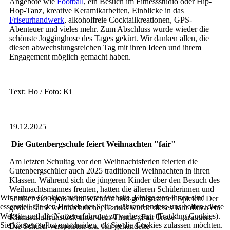
Angebote wie
Football
, ein Besuch im Fitnessstudio oder Hip-
Hop-Tanz, kreative Keramikarbeiten, Einblicke in das
Friseurhandwerk
, alkoholfreie Cocktailkreationen, GPS-
Abenteuer und vieles mehr. Zum Abschluss wurde wieder die
schönste Jogginghose des Tages gekürt. Wir danken allen, die
diesen abwechslungsreichen Tag mit ihren Ideen und ihrem
Engagement möglich gemacht haben.
Text: Ho / Foto: Ki
19.12.2025
Die Gutenbergschule feiert Weihnachten "fair"
Am letzten Schultag vor den Weihnachtsferien feierten die
Gutenbergschüler auch 2025 traditionell Weihnachten in ihren
Klassen. Während sich die jüngeren Kinder über den Besuch des
Weihnachtsmannes freuten, hatten die älteren Schülerinnen und
Wir nutzen Cookies auf unserer Website. Einige von ihnen sind
Schüler viel Spaß beim Wichteln und gemeinsamen Spielen. Der
essenziell für den Betrieb der Seite, während andere uns helfen, diese
gemeinsame weihnachtliche, Genuss wurde dieses Jahr durch ein
Website und die Nutzererfahrung zu verbessern (Tracking Cookies).
Klimaschulfrühstück unter dem Thema „Fair Trade“ garantiert.
Sie können selbst entscheiden, ob Sie die Cookies zulassen möchten.
Die Schüler verspeisten u.a. fair gehandelte