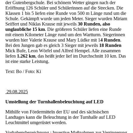
der Gutenbergschule. Bei schönem Wetter gingen nach der
Eröffnung 126 Schüler und Schülerinnen auf die Strecken. Die
Klassen 1 bis 5 liefen eine Runde von 500 m Länge rund um die
Schule. Gekämpft wurde um jeden Meter. Sieger wurden Miriam
Seiffert und Niklas Krause mit jeweils
30 Runden, also
unglaubliche 15 km
. Die größeren Schüler liefen eine Runde
mit einem Kilometer Länge rund um den Wartturm. Siegerinnen
wurden hier Valerie Krause und Mary Lüdke mit 1
4 Runden
.
Bei den Jungen gab es gleich 3 Sieger mit jeweils
18 Runden
Mick Bufe, Leon Wörfel und Alfred Hempel. Alle zusammen
liefen
1.262 km
, das heißt jeder lief im Durchschnitt 10 km. Das
ist eine starke Leistung.
Text: Bo / Foto: Ki
29.08.2025
Umstellung der Turnhallenbeleuchtung auf LED
Mithilfe von Fördermitteln der EU und des sächsischen
Landtages kann die Beleuchtung in der Turnhalle auf LED
Leuchtmittel umgerüstet werden.
Vorhabensbezeichnung : Investive Maßnahmen zur Verringerung