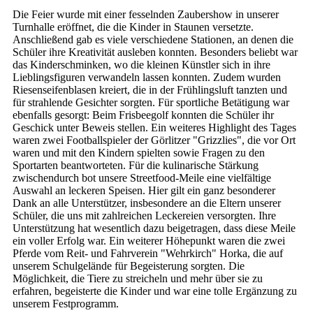
Die Feier wurde mit einer fesselnden Zaubershow in unserer
Turnhalle eröffnet, die die Kinder in Staunen versetzte.
Anschließend gab es viele verschiedene Stationen, an denen die
Schüler ihre Kreativität ausleben konnten. Besonders beliebt war
das Kinderschminken, wo die kleinen Künstler sich in ihre
Lieblingsfiguren verwandeln lassen konnten. Zudem wurden
Riesenseifenblasen kreiert, die in der Frühlingsluft tanzten und
für strahlende Gesichter sorgten. Für sportliche Betätigung war
ebenfalls gesorgt: Beim Frisbeegolf konnten die Schüler ihr
Geschick unter Beweis stellen. Ein weiteres Highlight des Tages
waren zwei Footballspieler der Görlitzer "Grizzlies", die vor Ort
waren und mit den Kindern spielten sowie Fragen zu den
Sportarten beantworteten. Für die kulinarische Stärkung
zwischendurch bot unsere Streetfood-Meile eine vielfältige
Auswahl an leckeren Speisen. Hier gilt ein ganz besonderer
Dank an alle Unterstützer, insbesondere an die Eltern unserer
Schüler, die uns mit zahlreichen Leckereien versorgten. Ihre
Unterstützung hat wesentlich dazu beigetragen, dass diese Meile
ein voller Erfolg war. Ein weiterer Höhepunkt waren die zwei
Pferde vom Reit- und Fahrverein "Wehrkirch" Horka, die auf
unserem Schulgelände für Begeisterung sorgten. Die
Möglichkeit, die Tiere zu streicheln und mehr über sie zu
erfahren, begeisterte die Kinder und war eine tolle Ergänzung zu
unserem Festprogramm.