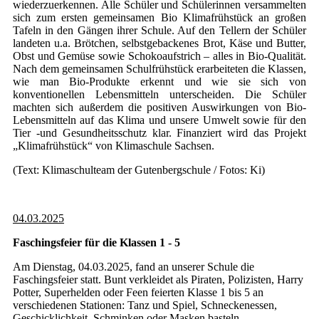
wiederzuerkennen. Alle Schüler und Schülerinnen versammelten
sich zum ersten gemeinsamen Bio Klimafrühstück an großen
Tafeln in den Gängen ihrer Schule. Auf den Tellern der Schüler
landeten u.a. Brötchen, selbstgebackenes Brot, Käse und Butter,
Obst und Gemüse sowie Schokoaufstrich – alles in Bio-Qualität.
Nach dem gemeinsamen Schulfrühstück erarbeiteten die Klassen,
wie man Bio-Produkte erkennt und wie sie sich von
konventionellen Lebensmitteln unterscheiden. Die Schüler
machten sich außerdem die positiven Auswirkungen von Bio-
Lebensmitteln auf das Klima und unsere Umwelt sowie für den
Tier -und Gesundheitsschutz klar. Finanziert wird das Projekt
„Klimafrühstück“ von Klimaschule Sachsen.
(Text: Klimaschulteam der Gutenbergschule / Fotos: Ki)
04.03.2025
Faschingsfeier für die Klassen 1 - 5
Am Dienstag, 04.03.2025, fand an unserer Schule die
Faschingsfeier statt. Bunt verkleidet als Piraten, Polizisten, Harry
Potter, Superhelden oder Feen feierten Klasse 1 bis 5 an
verschiedenen Stationen: Tanz und Spiel, Schneckenessen,
Geschicklichkeit, Schminken oder Masken basteln.