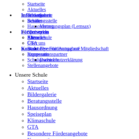
Startseite
Aktuelles
Informationen
Bildergalerie
Beratungsstelle
Schüler
Hausordnung
Vertretungsplan (Lernsax)
Förderverein
Speiseplan
Klimaschule
Eltern
Aktuelles
GTA
Über uns
Kontakt
Besondere Förderangebote
Flyer mit Antrag auf Mitgliedschaft
Kooperationspartner
Impressum
Schulgeschichte
Datenschutzerklärung
Stellenangebote
Unsere Schule
Startseite
Aktuelles
Bildergalerie
Beratungsstelle
Hausordnung
Speiseplan
Klimaschule
GTA
Besondere Förderangebote