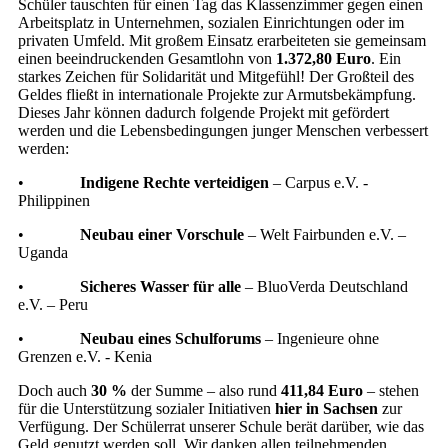
Schüler tauschten für einen Tag das Klassenzimmer gegen einen
Arbeitsplatz in Unternehmen, sozialen Einrichtungen oder im
privaten Umfeld. Mit großem Einsatz erarbeiteten sie gemeinsam
einen beeindruckenden Gesamtlohn von
1.372,80 Euro
. Ein
starkes Zeichen für Solidarität und Mitgefühl! Der Großteil des
Geldes fließt in internationale Projekte zur Armutsbekämpfung.
Dieses Jahr können dadurch folgende Projekt mit gefördert
werden und die Lebensbedingungen junger Menschen verbessert
werden:
•
Indigene Rechte verteidigen
– Carpus e.V. -
Philippinen
•
Neubau einer Vorschule
– Welt Fairbunden e.V. –
Uganda
•
Sicheres Wasser für alle
– BluoVerda Deutschland
e.V. – Peru
•
Neubau eines Schulforums
– Ingenieure ohne
Grenzen e.V. - Kenia
Doch auch
30 %
der Summe – also rund
411,84 Euro
– stehen
für die Unterstützung sozialer Initiativen
hier in Sachsen
zur
Verfügung. Der Schülerrat unserer Schule berät darüber, wie das
Geld genutzt werden soll. Wir danken allen teilnehmenden