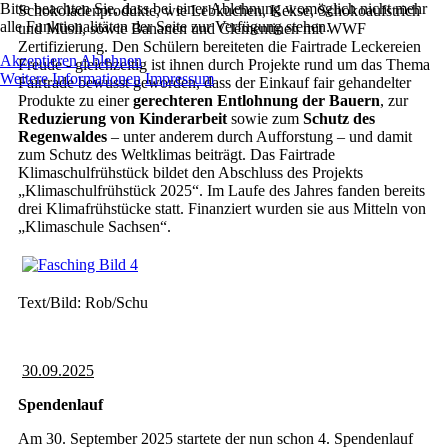
Bitte beachten Sie, dass bei einer Ablehnung womöglich nicht mehr
Schokoladenprodukte, wie Lebkuchen, Kekse, Schokoaufstrich
alle Funktionalitäten der Seite zur Verfügung stehen.
und Müsli, sowie Bananen und Clementinen mit WWF
Zertifizierung. Den Schülern bereiteten die Fairtrade Leckereien
Akzeptieren
Ablehnen
Freude - gleichzeitig ist ihnen durch Projekte rund um das Thema
Weitere Informationen
Impressum
Fairtrade bewusst geworden, dass der Einkauf fair gehandelter
Produkte zu einer
gerechteren Entlohnung der Bauern
, zur
Reduzierung von Kinderarbeit
sowie zum
Schutz des
Regenwaldes
– unter anderem durch Aufforstung – und damit
zum Schutz des Weltklimas beiträgt. Das Fairtrade
Klimaschulfrühstück bildet den Abschluss des Projekts
„Klimaschulfrühstück 2025“. Im Laufe des Jahres fanden bereits
drei Klimafrühstücke statt. Finanziert wurden sie aus Mitteln von
„Klimaschule Sachsen“.
Text/Bild: Rob/Schu
30.09.2025
Spendenlauf
Am 30. September 2025 startete der nun schon 4. Spendenlauf