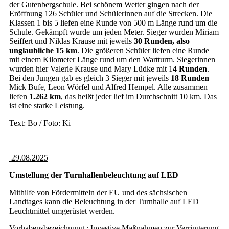
der Gutenbergschule. Bei schönem Wetter gingen nach der
Eröffnung 126 Schüler und Schülerinnen auf die Strecken. Die
Klassen 1 bis 5 liefen eine Runde von 500 m Länge rund um die
Schule. Gekämpft wurde um jeden Meter. Sieger wurden Miriam
Seiffert und Niklas Krause mit jeweils
30 Runden, also
unglaubliche 15 km
. Die größeren Schüler liefen eine Runde
mit einem Kilometer Länge rund um den Wartturm. Siegerinnen
wurden hier Valerie Krause und Mary Lüdke mit 1
4 Runden
.
Bei den Jungen gab es gleich 3 Sieger mit jeweils
18 Runden
Mick Bufe, Leon Wörfel und Alfred Hempel. Alle zusammen
liefen
1.262 km
, das heißt jeder lief im Durchschnitt 10 km. Das
ist eine starke Leistung.
Text: Bo / Foto: Ki
29.08.2025
Umstellung der Turnhallenbeleuchtung auf LED
Mithilfe von Fördermitteln der EU und des sächsischen
Landtages kann die Beleuchtung in der Turnhalle auf LED
Leuchtmittel umgerüstet werden.
Vorhabensbezeichnung : Investive Maßnahmen zur Verringerung