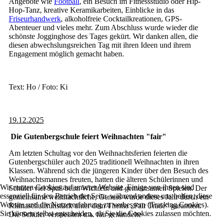
Angebote wie
Football
, ein Besuch im Fitnessstudio oder Hip-
Hop-Tanz, kreative Keramikarbeiten, Einblicke in das
Friseurhandwerk
, alkoholfreie Cocktailkreationen, GPS-
Abenteuer und vieles mehr. Zum Abschluss wurde wieder die
schönste Jogginghose des Tages gekürt. Wir danken allen, die
diesen abwechslungsreichen Tag mit ihren Ideen und ihrem
Engagement möglich gemacht haben.
Text: Ho / Foto: Ki
19.12.2025
Die Gutenbergschule feiert Weihnachten "fair"
Am letzten Schultag vor den Weihnachtsferien feierten die
Gutenbergschüler auch 2025 traditionell Weihnachten in ihren
Klassen. Während sich die jüngeren Kinder über den Besuch des
Weihnachtsmannes freuten, hatten die älteren Schülerinnen und
Wir nutzen Cookies auf unserer Website. Einige von ihnen sind
Schüler viel Spaß beim Wichteln und gemeinsamen Spielen. Der
essenziell für den Betrieb der Seite, während andere uns helfen, diese
gemeinsame weihnachtliche, Genuss wurde dieses Jahr durch ein
Website und die Nutzererfahrung zu verbessern (Tracking Cookies).
Klimaschulfrühstück unter dem Thema „Fair Trade“ garantiert.
Sie können selbst entscheiden, ob Sie die Cookies zulassen möchten.
Die Schüler verspeisten u.a. fair gehandelte