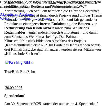
Bitte beachten Sie, dass bei einer Ablehnung womöglich nicht mehr
Schokoladenprodukte, wie Lebkuchen, Kekse, Schokoaufstrich
alle Funktionalitäten der Seite zur Verfügung stehen.
und Müsli, sowie Bananen und Clementinen mit WWF
Zertifizierung. Den Schülern bereiteten die Fairtrade Leckereien
Akzeptieren
Ablehnen
Freude - gleichzeitig ist ihnen durch Projekte rund um das Thema
Weitere Informationen
Impressum
Fairtrade bewusst geworden, dass der Einkauf fair gehandelter
Produkte zu einer
gerechteren Entlohnung der Bauern
, zur
Reduzierung von Kinderarbeit
sowie zum
Schutz des
Regenwaldes
– unter anderem durch Aufforstung – und damit
zum Schutz des Weltklimas beiträgt. Das Fairtrade
Klimaschulfrühstück bildet den Abschluss des Projekts
„Klimaschulfrühstück 2025“. Im Laufe des Jahres fanden bereits
drei Klimafrühstücke statt. Finanziert wurden sie aus Mitteln von
„Klimaschule Sachsen“.
Text/Bild: Rob/Schu
30.09.2025
Spendenlauf
Am 30. September 2025 startete der nun schon 4. Spendenlauf