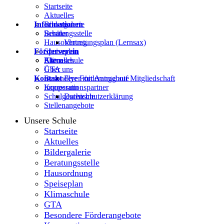
Startseite
Aktuelles
Informationen
Bildergalerie
Beratungsstelle
Schüler
Hausordnung
Vertretungsplan (Lernsax)
Förderverein
Speiseplan
Klimaschule
Eltern
Aktuelles
GTA
Über uns
Kontakt
Besondere Förderangebote
Flyer mit Antrag auf Mitgliedschaft
Kooperationspartner
Impressum
Schulgeschichte
Datenschutzerklärung
Stellenangebote
Unsere Schule
Startseite
Aktuelles
Bildergalerie
Beratungsstelle
Hausordnung
Speiseplan
Klimaschule
GTA
Besondere Förderangebote