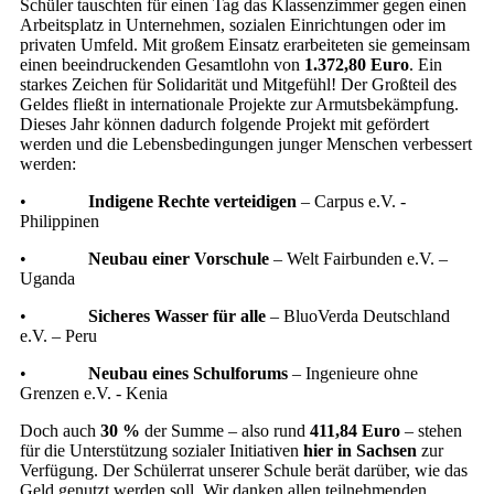
Schüler tauschten für einen Tag das Klassenzimmer gegen einen
Arbeitsplatz in Unternehmen, sozialen Einrichtungen oder im
privaten Umfeld. Mit großem Einsatz erarbeiteten sie gemeinsam
einen beeindruckenden Gesamtlohn von
1.372,80 Euro
. Ein
starkes Zeichen für Solidarität und Mitgefühl! Der Großteil des
Geldes fließt in internationale Projekte zur Armutsbekämpfung.
Dieses Jahr können dadurch folgende Projekt mit gefördert
werden und die Lebensbedingungen junger Menschen verbessert
werden:
•
Indigene Rechte verteidigen
– Carpus e.V. -
Philippinen
•
Neubau einer Vorschule
– Welt Fairbunden e.V. –
Uganda
•
Sicheres Wasser für alle
– BluoVerda Deutschland
e.V. – Peru
•
Neubau eines Schulforums
– Ingenieure ohne
Grenzen e.V. - Kenia
Doch auch
30 %
der Summe – also rund
411,84 Euro
– stehen
für die Unterstützung sozialer Initiativen
hier in Sachsen
zur
Verfügung. Der Schülerrat unserer Schule berät darüber, wie das
Geld genutzt werden soll. Wir danken allen teilnehmenden