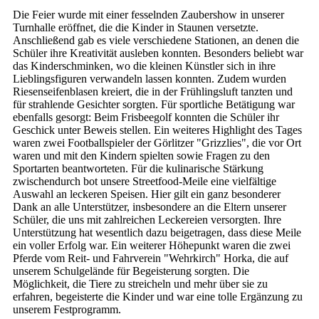
Die Feier wurde mit einer fesselnden Zaubershow in unserer
Turnhalle eröffnet, die die Kinder in Staunen versetzte.
Anschließend gab es viele verschiedene Stationen, an denen die
Schüler ihre Kreativität ausleben konnten. Besonders beliebt war
das Kinderschminken, wo die kleinen Künstler sich in ihre
Lieblingsfiguren verwandeln lassen konnten. Zudem wurden
Riesenseifenblasen kreiert, die in der Frühlingsluft tanzten und
für strahlende Gesichter sorgten. Für sportliche Betätigung war
ebenfalls gesorgt: Beim Frisbeegolf konnten die Schüler ihr
Geschick unter Beweis stellen. Ein weiteres Highlight des Tages
waren zwei Footballspieler der Görlitzer "Grizzlies", die vor Ort
waren und mit den Kindern spielten sowie Fragen zu den
Sportarten beantworteten. Für die kulinarische Stärkung
zwischendurch bot unsere Streetfood-Meile eine vielfältige
Auswahl an leckeren Speisen. Hier gilt ein ganz besonderer
Dank an alle Unterstützer, insbesondere an die Eltern unserer
Schüler, die uns mit zahlreichen Leckereien versorgten. Ihre
Unterstützung hat wesentlich dazu beigetragen, dass diese Meile
ein voller Erfolg war. Ein weiterer Höhepunkt waren die zwei
Pferde vom Reit- und Fahrverein "Wehrkirch" Horka, die auf
unserem Schulgelände für Begeisterung sorgten. Die
Möglichkeit, die Tiere zu streicheln und mehr über sie zu
erfahren, begeisterte die Kinder und war eine tolle Ergänzung zu
unserem Festprogramm.