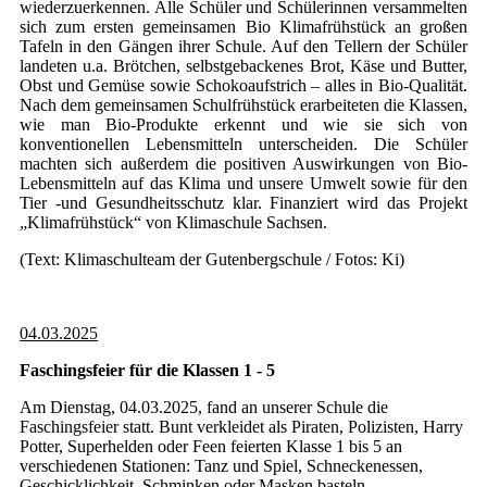
wiederzuerkennen. Alle Schüler und Schülerinnen versammelten
sich zum ersten gemeinsamen Bio Klimafrühstück an großen
Tafeln in den Gängen ihrer Schule. Auf den Tellern der Schüler
landeten u.a. Brötchen, selbstgebackenes Brot, Käse und Butter,
Obst und Gemüse sowie Schokoaufstrich – alles in Bio-Qualität.
Nach dem gemeinsamen Schulfrühstück erarbeiteten die Klassen,
wie man Bio-Produkte erkennt und wie sie sich von
konventionellen Lebensmitteln unterscheiden. Die Schüler
machten sich außerdem die positiven Auswirkungen von Bio-
Lebensmitteln auf das Klima und unsere Umwelt sowie für den
Tier -und Gesundheitsschutz klar. Finanziert wird das Projekt
„Klimafrühstück“ von Klimaschule Sachsen.
(Text: Klimaschulteam der Gutenbergschule / Fotos: Ki)
04.03.2025
Faschingsfeier für die Klassen 1 - 5
Am Dienstag, 04.03.2025, fand an unserer Schule die
Faschingsfeier statt. Bunt verkleidet als Piraten, Polizisten, Harry
Potter, Superhelden oder Feen feierten Klasse 1 bis 5 an
verschiedenen Stationen: Tanz und Spiel, Schneckenessen,
Geschicklichkeit, Schminken oder Masken basteln.