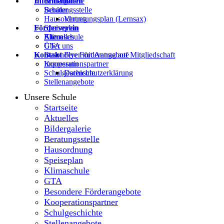
Informationen
Bildergalerie
Beratungsstelle
Schüler
Hausordnung
Vertretungsplan (Lernsax)
Förderverein
Speiseplan
Klimaschule
Eltern
Aktuelles
GTA
Über uns
Kontakt
Besondere Förderangebote
Flyer mit Antrag auf Mitgliedschaft
Kooperationspartner
Impressum
Schulgeschichte
Datenschutzerklärung
Stellenangebote
Unsere Schule
Startseite
Aktuelles
Bildergalerie
Beratungsstelle
Hausordnung
Speiseplan
Klimaschule
GTA
Besondere Förderangebote
Kooperationspartner
Schulgeschichte
Stellenangebote