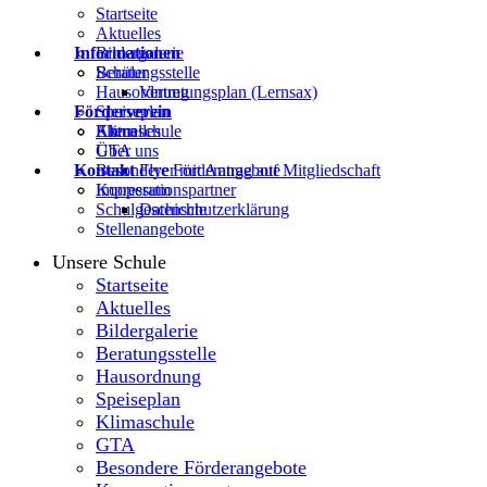
Startseite
Aktuelles
Informationen
Bildergalerie
Beratungsstelle
Schüler
Hausordnung
Vertretungsplan (Lernsax)
Förderverein
Speiseplan
Klimaschule
Eltern
Aktuelles
GTA
Über uns
Kontakt
Besondere Förderangebote
Flyer mit Antrag auf Mitgliedschaft
Kooperationspartner
Impressum
Schulgeschichte
Datenschutzerklärung
Stellenangebote
Unsere Schule
Startseite
Aktuelles
Bildergalerie
Beratungsstelle
Hausordnung
Speiseplan
Klimaschule
GTA
Besondere Förderangebote