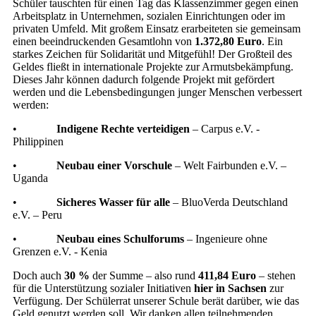
Schüler tauschten für einen Tag das Klassenzimmer gegen einen
Arbeitsplatz in Unternehmen, sozialen Einrichtungen oder im
privaten Umfeld. Mit großem Einsatz erarbeiteten sie gemeinsam
einen beeindruckenden Gesamtlohn von
1.372,80 Euro
. Ein
starkes Zeichen für Solidarität und Mitgefühl! Der Großteil des
Geldes fließt in internationale Projekte zur Armutsbekämpfung.
Dieses Jahr können dadurch folgende Projekt mit gefördert
werden und die Lebensbedingungen junger Menschen verbessert
werden:
•
Indigene Rechte verteidigen
– Carpus e.V. -
Philippinen
•
Neubau einer Vorschule
– Welt Fairbunden e.V. –
Uganda
•
Sicheres Wasser für alle
– BluoVerda Deutschland
e.V. – Peru
•
Neubau eines Schulforums
– Ingenieure ohne
Grenzen e.V. - Kenia
Doch auch
30 %
der Summe – also rund
411,84 Euro
– stehen
für die Unterstützung sozialer Initiativen
hier in Sachsen
zur
Verfügung. Der Schülerrat unserer Schule berät darüber, wie das
Geld genutzt werden soll. Wir danken allen teilnehmenden