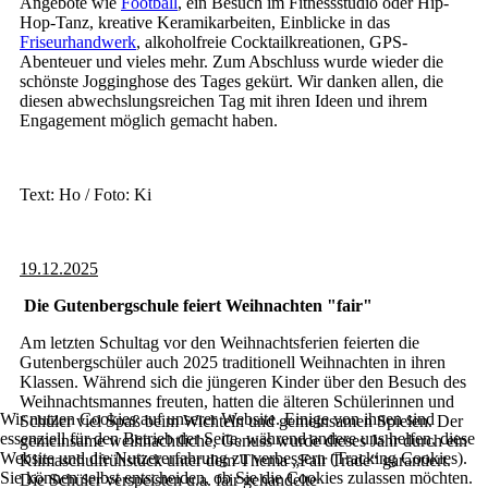
Angebote wie
Football
, ein Besuch im Fitnessstudio oder Hip-
Hop-Tanz, kreative Keramikarbeiten, Einblicke in das
Friseurhandwerk
, alkoholfreie Cocktailkreationen, GPS-
Abenteuer und vieles mehr. Zum Abschluss wurde wieder die
schönste Jogginghose des Tages gekürt. Wir danken allen, die
diesen abwechslungsreichen Tag mit ihren Ideen und ihrem
Engagement möglich gemacht haben.
Text: Ho / Foto: Ki
19.12.2025
Die Gutenbergschule feiert Weihnachten "fair"
Am letzten Schultag vor den Weihnachtsferien feierten die
Gutenbergschüler auch 2025 traditionell Weihnachten in ihren
Klassen. Während sich die jüngeren Kinder über den Besuch des
Weihnachtsmannes freuten, hatten die älteren Schülerinnen und
Wir nutzen Cookies auf unserer Website. Einige von ihnen sind
Schüler viel Spaß beim Wichteln und gemeinsamen Spielen. Der
essenziell für den Betrieb der Seite, während andere uns helfen, diese
gemeinsame weihnachtliche, Genuss wurde dieses Jahr durch ein
Website und die Nutzererfahrung zu verbessern (Tracking Cookies).
Klimaschulfrühstück unter dem Thema „Fair Trade“ garantiert.
Sie können selbst entscheiden, ob Sie die Cookies zulassen möchten.
Die Schüler verspeisten u.a. fair gehandelte