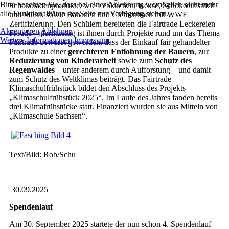
Bitte beachten Sie, dass bei einer Ablehnung womöglich nicht mehr
Schokoladenprodukte, wie Lebkuchen, Kekse, Schokoaufstrich
alle Funktionalitäten der Seite zur Verfügung stehen.
und Müsli, sowie Bananen und Clementinen mit WWF
Zertifizierung. Den Schülern bereiteten die Fairtrade Leckereien
Akzeptieren
Ablehnen
Freude - gleichzeitig ist ihnen durch Projekte rund um das Thema
Weitere Informationen
Impressum
Fairtrade bewusst geworden, dass der Einkauf fair gehandelter
Produkte zu einer
gerechteren Entlohnung der Bauern
, zur
Reduzierung von Kinderarbeit
sowie zum
Schutz des
Regenwaldes
– unter anderem durch Aufforstung – und damit
zum Schutz des Weltklimas beiträgt. Das Fairtrade
Klimaschulfrühstück bildet den Abschluss des Projekts
„Klimaschulfrühstück 2025“. Im Laufe des Jahres fanden bereits
drei Klimafrühstücke statt. Finanziert wurden sie aus Mitteln von
„Klimaschule Sachsen“.
Text/Bild: Rob/Schu
30.09.2025
Spendenlauf
Am 30. September 2025 startete der nun schon 4. Spendenlauf