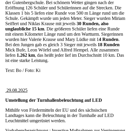
der Gutenbergschule. Bei schönem Wetter gingen nach der
Eröffnung 126 Schüler und Schülerinnen auf die Strecken. Die
Klassen 1 bis 5 liefen eine Runde von 500 m Länge rund um die
Schule. Gekämpft wurde um jeden Meter. Sieger wurden Miriam
Seiffert und Niklas Krause mit jeweils
30 Runden, also
unglaubliche 15 km
. Die größeren Schüler liefen eine Runde
mit einem Kilometer Länge rund um den Wartturm. Siegerinnen
wurden hier Valerie Krause und Mary Lüdke mit 1
4 Runden
.
Bei den Jungen gab es gleich 3 Sieger mit jeweils
18 Runden
Mick Bufe, Leon Wörfel und Alfred Hempel. Alle zusammen
liefen
1.262 km
, das heißt jeder lief im Durchschnitt 10 km. Das
ist eine starke Leistung.
Text: Bo / Foto: Ki
29.08.2025
Umstellung der Turnhallenbeleuchtung auf LED
Mithilfe von Fördermitteln der EU und des sächsischen
Landtages kann die Beleuchtung in der Turnhalle auf LED
Leuchtmittel umgerüstet werden.
Vorhabensbezeichnung : Investive Maßnahmen zur Verringerung