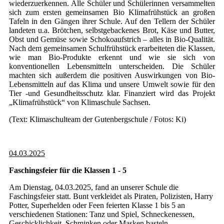
wiederzuerkennen. Alle Schüler und Schülerinnen versammelten
sich zum ersten gemeinsamen Bio Klimafrühstück an großen
Tafeln in den Gängen ihrer Schule. Auf den Tellern der Schüler
landeten u.a. Brötchen, selbstgebackenes Brot, Käse und Butter,
Obst und Gemüse sowie Schokoaufstrich – alles in Bio-Qualität.
Nach dem gemeinsamen Schulfrühstück erarbeiteten die Klassen,
wie man Bio-Produkte erkennt und wie sie sich von
konventionellen Lebensmitteln unterscheiden. Die Schüler
machten sich außerdem die positiven Auswirkungen von Bio-
Lebensmitteln auf das Klima und unsere Umwelt sowie für den
Tier -und Gesundheitsschutz klar. Finanziert wird das Projekt
„Klimafrühstück“ von Klimaschule Sachsen.
(Text: Klimaschulteam der Gutenbergschule / Fotos: Ki)
04.03.2025
Faschingsfeier für die Klassen 1 - 5
Am Dienstag, 04.03.2025, fand an unserer Schule die
Faschingsfeier statt. Bunt verkleidet als Piraten, Polizisten, Harry
Potter, Superhelden oder Feen feierten Klasse 1 bis 5 an
verschiedenen Stationen: Tanz und Spiel, Schneckenessen,
Geschicklichkeit, Schminken oder Masken basteln.