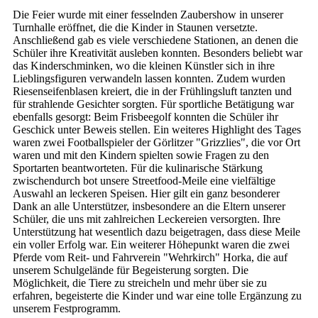
Die Feier wurde mit einer fesselnden Zaubershow in unserer
Turnhalle eröffnet, die die Kinder in Staunen versetzte.
Anschließend gab es viele verschiedene Stationen, an denen die
Schüler ihre Kreativität ausleben konnten. Besonders beliebt war
das Kinderschminken, wo die kleinen Künstler sich in ihre
Lieblingsfiguren verwandeln lassen konnten. Zudem wurden
Riesenseifenblasen kreiert, die in der Frühlingsluft tanzten und
für strahlende Gesichter sorgten. Für sportliche Betätigung war
ebenfalls gesorgt: Beim Frisbeegolf konnten die Schüler ihr
Geschick unter Beweis stellen. Ein weiteres Highlight des Tages
waren zwei Footballspieler der Görlitzer "Grizzlies", die vor Ort
waren und mit den Kindern spielten sowie Fragen zu den
Sportarten beantworteten. Für die kulinarische Stärkung
zwischendurch bot unsere Streetfood-Meile eine vielfältige
Auswahl an leckeren Speisen. Hier gilt ein ganz besonderer
Dank an alle Unterstützer, insbesondere an die Eltern unserer
Schüler, die uns mit zahlreichen Leckereien versorgten. Ihre
Unterstützung hat wesentlich dazu beigetragen, dass diese Meile
ein voller Erfolg war. Ein weiterer Höhepunkt waren die zwei
Pferde vom Reit- und Fahrverein "Wehrkirch" Horka, die auf
unserem Schulgelände für Begeisterung sorgten. Die
Möglichkeit, die Tiere zu streicheln und mehr über sie zu
erfahren, begeisterte die Kinder und war eine tolle Ergänzung zu
unserem Festprogramm.