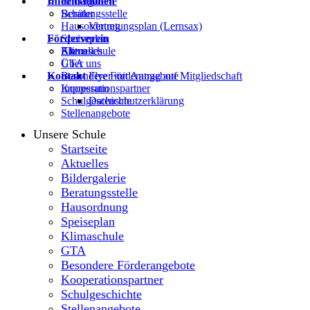
Informationen
Bildergalerie
Beratungsstelle
Schüler
Hausordnung
Vertretungsplan (Lernsax)
Förderverein
Speiseplan
Klimaschule
Eltern
Aktuelles
GTA
Über uns
Kontakt
Besondere Förderangebote
Flyer mit Antrag auf Mitgliedschaft
Kooperationspartner
Impressum
Schulgeschichte
Datenschutzerklärung
Stellenangebote
Unsere Schule
Startseite
Aktuelles
Bildergalerie
Beratungsstelle
Hausordnung
Speiseplan
Klimaschule
GTA
Besondere Förderangebote
Kooperationspartner
Schulgeschichte
Stellenangebote