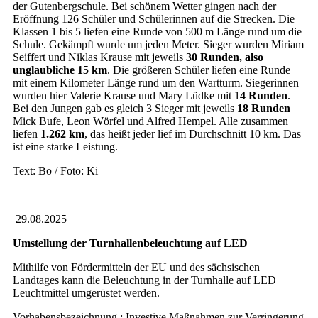
der Gutenbergschule. Bei schönem Wetter gingen nach der
Eröffnung 126 Schüler und Schülerinnen auf die Strecken. Die
Klassen 1 bis 5 liefen eine Runde von 500 m Länge rund um die
Schule. Gekämpft wurde um jeden Meter. Sieger wurden Miriam
Seiffert und Niklas Krause mit jeweils
30 Runden, also
unglaubliche 15 km
. Die größeren Schüler liefen eine Runde
mit einem Kilometer Länge rund um den Wartturm. Siegerinnen
wurden hier Valerie Krause und Mary Lüdke mit 1
4 Runden
.
Bei den Jungen gab es gleich 3 Sieger mit jeweils
18 Runden
Mick Bufe, Leon Wörfel und Alfred Hempel. Alle zusammen
liefen
1.262 km
, das heißt jeder lief im Durchschnitt 10 km. Das
ist eine starke Leistung.
Text: Bo / Foto: Ki
29.08.2025
Umstellung der Turnhallenbeleuchtung auf LED
Mithilfe von Fördermitteln der EU und des sächsischen
Landtages kann die Beleuchtung in der Turnhalle auf LED
Leuchtmittel umgerüstet werden.
Vorhabensbezeichnung : Investive Maßnahmen zur Verringerung