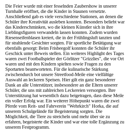
Die Feier wurde mit einer fesselnden Zaubershow in unserer
Turnhalle eröffnet, die die Kinder in Staunen versetzte.
Anschließend gab es viele verschiedene Stationen, an denen die
Schüler ihre Kreativität ausleben konnten. Besonders beliebt war
das Kinderschminken, wo die kleinen Künstler sich in ihre
Lieblingsfiguren verwandeln lassen konnten. Zudem wurden
Riesenseifenblasen kreiert, die in der Frühlingsluft tanzten und
für strahlende Gesichter sorgten. Für sportliche Betätigung war
ebenfalls gesorgt: Beim Frisbeegolf konnten die Schüler ihr
Geschick unter Beweis stellen. Ein weiteres Highlight des Tages
waren zwei Footballspieler der Görlitzer "Grizzlies", die vor Ort
waren und mit den Kindern spielten sowie Fragen zu den
Sportarten beantworteten. Für die kulinarische Stärkung
zwischendurch bot unsere Streetfood-Meile eine vielfältige
Auswahl an leckeren Speisen. Hier gilt ein ganz besonderer
Dank an alle Unterstützer, insbesondere an die Eltern unserer
Schüler, die uns mit zahlreichen Leckereien versorgten. Ihre
Unterstützung hat wesentlich dazu beigetragen, dass diese Meile
ein voller Erfolg war. Ein weiterer Höhepunkt waren die zwei
Pferde vom Reit- und Fahrverein "Wehrkirch" Horka, die auf
unserem Schulgelände für Begeisterung sorgten. Die
Möglichkeit, die Tiere zu streicheln und mehr über sie zu
erfahren, begeisterte die Kinder und war eine tolle Ergänzung zu
unserem Festprogramm.