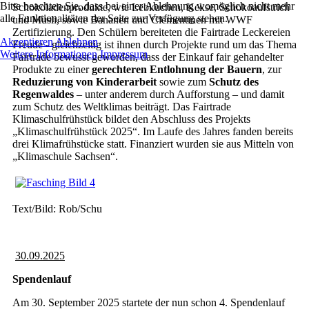
Bitte beachten Sie, dass bei einer Ablehnung womöglich nicht mehr
Schokoladenprodukte, wie Lebkuchen, Kekse, Schokoaufstrich
alle Funktionalitäten der Seite zur Verfügung stehen.
und Müsli, sowie Bananen und Clementinen mit WWF
Zertifizierung. Den Schülern bereiteten die Fairtrade Leckereien
Akzeptieren
Ablehnen
Freude - gleichzeitig ist ihnen durch Projekte rund um das Thema
Weitere Informationen
Impressum
Fairtrade bewusst geworden, dass der Einkauf fair gehandelter
Produkte zu einer
gerechteren Entlohnung der Bauern
, zur
Reduzierung von Kinderarbeit
sowie zum
Schutz des
Regenwaldes
– unter anderem durch Aufforstung – und damit
zum Schutz des Weltklimas beiträgt. Das Fairtrade
Klimaschulfrühstück bildet den Abschluss des Projekts
„Klimaschulfrühstück 2025“. Im Laufe des Jahres fanden bereits
drei Klimafrühstücke statt. Finanziert wurden sie aus Mitteln von
„Klimaschule Sachsen“.
Text/Bild: Rob/Schu
30.09.2025
Spendenlauf
Am 30. September 2025 startete der nun schon 4. Spendenlauf