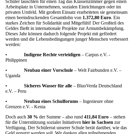
Schüler tauschten für einen Tag das Klassenzimmer gegen einen
Arbeitsplatz in Unternehmen, sozialen Einrichtungen oder im
privaten Umfeld. Mit großem Einsatz erarbeiteten sie gemeinsam
einen beeindruckenden Gesamtlohn von
1.372,80 Euro
. Ein
starkes Zeichen für Solidarität und Mitgefühl! Der Großteil des
Geldes fließt in internationale Projekte zur Armutsbekämpfung.
Dieses Jahr können dadurch folgende Projekt mit gefördert
werden und die Lebensbedingungen junger Menschen verbessert
werden:
•
Indigene Rechte verteidigen
– Carpus e.V. -
Philippinen
•
Neubau einer Vorschule
– Welt Fairbunden e.V. –
Uganda
•
Sicheres Wasser für alle
– BluoVerda Deutschland
e.V. – Peru
•
Neubau eines Schulforums
– Ingenieure ohne
Grenzen e.V. - Kenia
Doch auch
30 %
der Summe – also rund
411,84 Euro
– stehen
für die Unterstützung sozialer Initiativen
hier in Sachsen
zur
Verfügung. Der Schülerrat unserer Schule berät darüber, wie das
Geld genutzt werden soll. Wir danken allen teilnehmenden