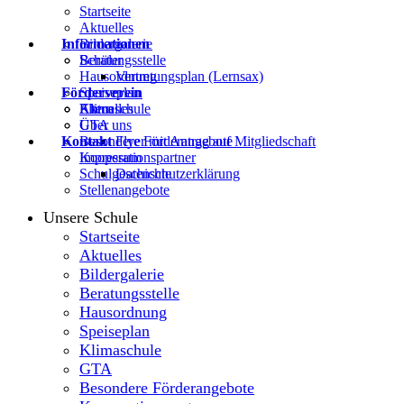
Startseite
Aktuelles
Informationen
Bildergalerie
Beratungsstelle
Schüler
Hausordnung
Vertretungsplan (Lernsax)
Förderverein
Speiseplan
Klimaschule
Eltern
Aktuelles
GTA
Über uns
Kontakt
Besondere Förderangebote
Flyer mit Antrag auf Mitgliedschaft
Kooperationspartner
Impressum
Schulgeschichte
Datenschutzerklärung
Stellenangebote
Unsere Schule
Startseite
Aktuelles
Bildergalerie
Beratungsstelle
Hausordnung
Speiseplan
Klimaschule
GTA
Besondere Förderangebote