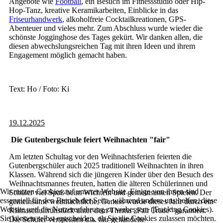
Angebote wie
Football
, ein Besuch im Fitnessstudio oder Hip-
Hop-Tanz, kreative Keramikarbeiten, Einblicke in das
Friseurhandwerk
, alkoholfreie Cocktailkreationen, GPS-
Abenteuer und vieles mehr. Zum Abschluss wurde wieder die
schönste Jogginghose des Tages gekürt. Wir danken allen, die
diesen abwechslungsreichen Tag mit ihren Ideen und ihrem
Engagement möglich gemacht haben.
Text: Ho / Foto: Ki
19.12.2025
Die Gutenbergschule feiert Weihnachten "fair"
Am letzten Schultag vor den Weihnachtsferien feierten die
Gutenbergschüler auch 2025 traditionell Weihnachten in ihren
Klassen. Während sich die jüngeren Kinder über den Besuch des
Weihnachtsmannes freuten, hatten die älteren Schülerinnen und
Wir nutzen Cookies auf unserer Website. Einige von ihnen sind
Schüler viel Spaß beim Wichteln und gemeinsamen Spielen. Der
essenziell für den Betrieb der Seite, während andere uns helfen, diese
gemeinsame weihnachtliche, Genuss wurde dieses Jahr durch ein
Website und die Nutzererfahrung zu verbessern (Tracking Cookies).
Klimaschulfrühstück unter dem Thema „Fair Trade“ garantiert.
Sie können selbst entscheiden, ob Sie die Cookies zulassen möchten.
Die Schüler verspeisten u.a. fair gehandelte