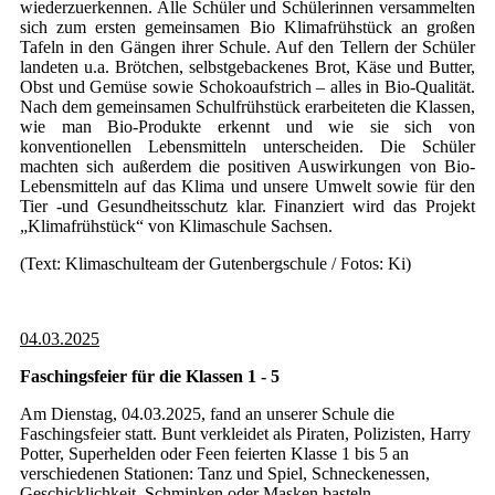
wiederzuerkennen. Alle Schüler und Schülerinnen versammelten
sich zum ersten gemeinsamen Bio Klimafrühstück an großen
Tafeln in den Gängen ihrer Schule. Auf den Tellern der Schüler
landeten u.a. Brötchen, selbstgebackenes Brot, Käse und Butter,
Obst und Gemüse sowie Schokoaufstrich – alles in Bio-Qualität.
Nach dem gemeinsamen Schulfrühstück erarbeiteten die Klassen,
wie man Bio-Produkte erkennt und wie sie sich von
konventionellen Lebensmitteln unterscheiden. Die Schüler
machten sich außerdem die positiven Auswirkungen von Bio-
Lebensmitteln auf das Klima und unsere Umwelt sowie für den
Tier -und Gesundheitsschutz klar. Finanziert wird das Projekt
„Klimafrühstück“ von Klimaschule Sachsen.
(Text: Klimaschulteam der Gutenbergschule / Fotos: Ki)
04.03.2025
Faschingsfeier für die Klassen 1 - 5
Am Dienstag, 04.03.2025, fand an unserer Schule die
Faschingsfeier statt. Bunt verkleidet als Piraten, Polizisten, Harry
Potter, Superhelden oder Feen feierten Klasse 1 bis 5 an
verschiedenen Stationen: Tanz und Spiel, Schneckenessen,
Geschicklichkeit, Schminken oder Masken basteln.