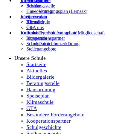
Informationen
Bildergalerie
Beratungsstelle
Schüler
Hausordnung
Vertretungsplan (Lernsax)
Förderverein
Speiseplan
Klimaschule
Eltern
Aktuelles
GTA
Über uns
Kontakt
Besondere Förderangebote
Flyer mit Antrag auf Mitgliedschaft
Kooperationspartner
Impressum
Schulgeschichte
Datenschutzerklärung
Stellenangebote
Unsere Schule
Startseite
Aktuelles
Bildergalerie
Beratungsstelle
Hausordnung
Speiseplan
Klimaschule
GTA
Besondere Förderangebote
Kooperationspartner
Schulgeschichte
Stellenangebote