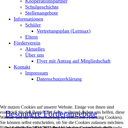
Kooperationspartner
Schulgeschichte
Stellenangebote
Informationen
Schüler
Vertretungsplan (Lernsax)
Eltern
Förderverein
Aktuelles
Über uns
Flyer mit Antrag auf Mitgliedschaft
Kontakt
Impressum
Datenschutzerklärung
Wir nutzen Cookies auf unserer Website. Einige von ihnen sind
Besondere Förderangebote
essenziell für den Betrieb der Seite, während andere uns helfen, diese
Website und die Nutzererfahrung zu verbessern (Tracking Cookies).
Sie können selbst entscheiden, ob Sie die Cookies zulassen möchten.
Bitte beachten Sie, dass bei einer Ablehnung womöglich nicht mehr
Im Schuljahr 2024/2025 finden an der Gutenbergschule