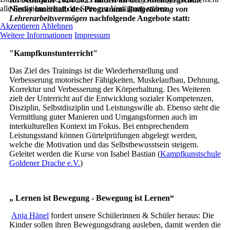
alle Funktionalitäten der Seite zur Verfügung stehen.
Niesky innerhalb des Programms
Budgetierung von
Lehrerarbeitsvermögen
nachfolgende Angebote statt:
Akzeptieren
Ablehnen
Weitere Informationen
Impressum
"Kampfkunstunterricht"
Das Ziel des Trainings ist die Wiederherstellung und
Verbesserung motorischer Fähigkeiten, Muskelaufbau, Dehnung,
Korrektur und Verbesserung der Körperhaltung. Des Weiteren
zielt der Unterricht auf die Entwicklung sozialer Kompetenzen,
Disziplin, Selbstdisziplin und Leistungswille ab. Ebenso steht die
Vermittlung guter Manieren und Umgangsformen auch im
interkulturellen Kontext im Fokus. Bei entsprechendem
Leistungsstand können Gürtelprüfungen abgelegt werden,
welche die Motivation und das Selbstbewusstsein steigern.
Geleitet werden die Kurse von Isabel Bastian (
Kampfkunstschule
Goldener Drache e.V.
)
„ Lernen ist Bewegung - Bewegung ist Lernen“
Anja Hänel
fordert unsere Schülerinnen & Schüler heraus: Die
Kinder sollen ihren Bewegungsdrang ausleben, damit werden die