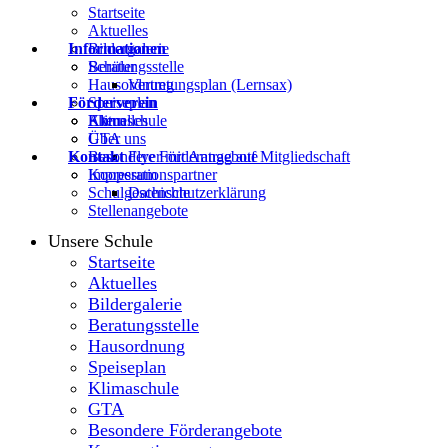
Startseite
Aktuelles
Informationen
Bildergalerie
Beratungsstelle
Schüler
Hausordnung
Vertretungsplan (Lernsax)
Förderverein
Speiseplan
Klimaschule
Eltern
Aktuelles
GTA
Über uns
Kontakt
Besondere Förderangebote
Flyer mit Antrag auf Mitgliedschaft
Kooperationspartner
Impressum
Schulgeschichte
Datenschutzerklärung
Stellenangebote
Unsere Schule
Startseite
Aktuelles
Bildergalerie
Beratungsstelle
Hausordnung
Speiseplan
Klimaschule
GTA
Besondere Förderangebote