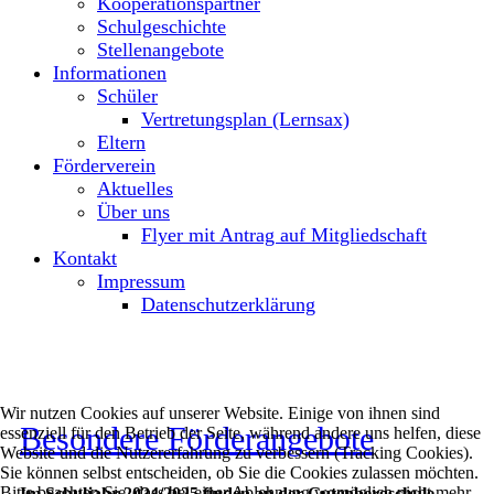
Kooperationspartner
Schulgeschichte
Stellenangebote
Informationen
Schüler
Vertretungsplan (Lernsax)
Eltern
Förderverein
Aktuelles
Über uns
Flyer mit Antrag auf Mitgliedschaft
Kontakt
Impressum
Datenschutzerklärung
Wir nutzen Cookies auf unserer Website. Einige von ihnen sind
Besondere Förderangebote
essenziell für den Betrieb der Seite, während andere uns helfen, diese
Website und die Nutzererfahrung zu verbessern (Tracking Cookies).
Sie können selbst entscheiden, ob Sie die Cookies zulassen möchten.
Bitte beachten Sie, dass bei einer Ablehnung womöglich nicht mehr
Im Schuljahr 2024/2025 finden an der Gutenbergschule