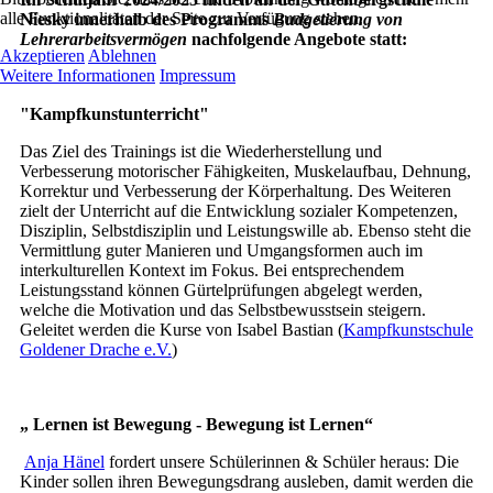
alle Funktionalitäten der Seite zur Verfügung stehen.
Niesky innerhalb des Programms
Budgetierung von
Lehrerarbeitsvermögen
nachfolgende Angebote statt:
Akzeptieren
Ablehnen
Weitere Informationen
Impressum
"Kampfkunstunterricht"
Das Ziel des Trainings ist die Wiederherstellung und
Verbesserung motorischer Fähigkeiten, Muskelaufbau, Dehnung,
Korrektur und Verbesserung der Körperhaltung. Des Weiteren
zielt der Unterricht auf die Entwicklung sozialer Kompetenzen,
Disziplin, Selbstdisziplin und Leistungswille ab. Ebenso steht die
Vermittlung guter Manieren und Umgangsformen auch im
interkulturellen Kontext im Fokus. Bei entsprechendem
Leistungsstand können Gürtelprüfungen abgelegt werden,
welche die Motivation und das Selbstbewusstsein steigern.
Geleitet werden die Kurse von Isabel Bastian (
Kampfkunstschule
Goldener Drache e.V.
)
„ Lernen ist Bewegung - Bewegung ist Lernen“
Anja Hänel
fordert unsere Schülerinnen & Schüler heraus: Die
Kinder sollen ihren Bewegungsdrang ausleben, damit werden die