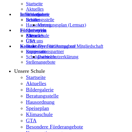
Startseite
Aktuelles
Informationen
Bildergalerie
Beratungsstelle
Schüler
Hausordnung
Vertretungsplan (Lernsax)
Förderverein
Speiseplan
Klimaschule
Eltern
Aktuelles
GTA
Über uns
Kontakt
Besondere Förderangebote
Flyer mit Antrag auf Mitgliedschaft
Kooperationspartner
Impressum
Schulgeschichte
Datenschutzerklärung
Stellenangebote
Unsere Schule
Startseite
Aktuelles
Bildergalerie
Beratungsstelle
Hausordnung
Speiseplan
Klimaschule
GTA
Besondere Förderangebote