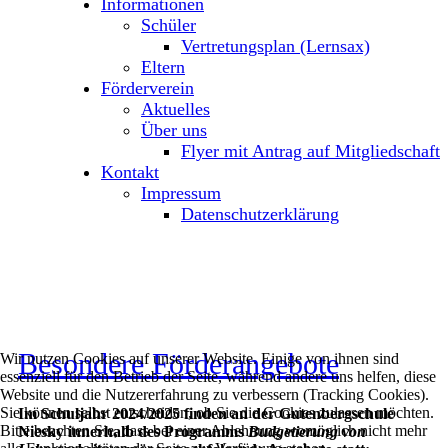
Informationen
Schüler
Vertretungsplan (Lernsax)
Eltern
Förderverein
Aktuelles
Über uns
Flyer mit Antrag auf Mitgliedschaft
Kontakt
Impressum
Datenschutzerklärung
Besondere Förderangebote
Wir nutzen Cookies auf unserer Website. Einige von ihnen sind
essenziell für den Betrieb der Seite, während andere uns helfen, diese
Website und die Nutzererfahrung zu verbessern (Tracking Cookies).
Sie können selbst entscheiden, ob Sie die Cookies zulassen möchten.
Im Schuljahr 2024/2025 finden an der Gutenbergschule
Bitte beachten Sie, dass bei einer Ablehnung womöglich nicht mehr
Niesky innerhalb des Programms
Budgetierung von