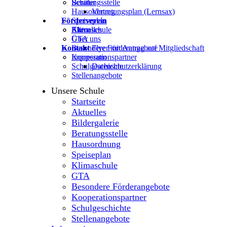
Beratungsstelle
Schüler
Hausordnung
Vertretungsplan (Lernsax)
Förderverein
Speiseplan
Klimaschule
Eltern
Aktuelles
GTA
Über uns
Kontakt
Besondere Förderangebote
Flyer mit Antrag auf Mitgliedschaft
Kooperationspartner
Impressum
Schulgeschichte
Datenschutzerklärung
Stellenangebote
Unsere Schule
Startseite
Aktuelles
Bildergalerie
Beratungsstelle
Hausordnung
Speiseplan
Klimaschule
GTA
Besondere Förderangebote
Kooperationspartner
Schulgeschichte
Stellenangebote