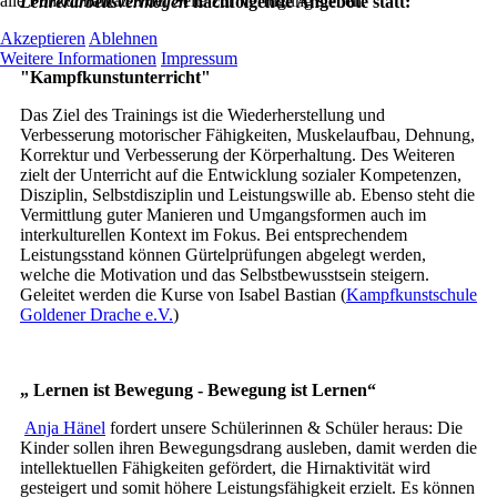
alle Funktionalitäten der Seite zur Verfügung stehen.
Lehrerarbeitsvermögen
nachfolgende Angebote statt:
Akzeptieren
Ablehnen
Weitere Informationen
Impressum
"Kampfkunstunterricht"
Das Ziel des Trainings ist die Wiederherstellung und
Verbesserung motorischer Fähigkeiten, Muskelaufbau, Dehnung,
Korrektur und Verbesserung der Körperhaltung. Des Weiteren
zielt der Unterricht auf die Entwicklung sozialer Kompetenzen,
Disziplin, Selbstdisziplin und Leistungswille ab. Ebenso steht die
Vermittlung guter Manieren und Umgangsformen auch im
interkulturellen Kontext im Fokus. Bei entsprechendem
Leistungsstand können Gürtelprüfungen abgelegt werden,
welche die Motivation und das Selbstbewusstsein steigern.
Geleitet werden die Kurse von Isabel Bastian (
Kampfkunstschule
Goldener Drache e.V.
)
„ Lernen ist Bewegung - Bewegung ist Lernen“
Anja Hänel
fordert unsere Schülerinnen & Schüler heraus: Die
Kinder sollen ihren Bewegungsdrang ausleben, damit werden die
intellektuellen Fähigkeiten gefördert, die Hirnaktivität wird
gesteigert und somit höhere Leistungsfähigkeit erzielt. Es können