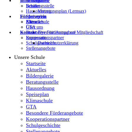
Informationen
Bildergalerie
Beratungsstelle
Schüler
Hausordnung
Vertretungsplan (Lernsax)
Förderverein
Speiseplan
Klimaschule
Eltern
Aktuelles
GTA
Über uns
Kontakt
Besondere Förderangebote
Flyer mit Antrag auf Mitgliedschaft
Kooperationspartner
Impressum
Schulgeschichte
Datenschutzerklärung
Stellenangebote
Unsere Schule
Startseite
Aktuelles
Bildergalerie
Beratungsstelle
Hausordnung
Speiseplan
Klimaschule
GTA
Besondere Förderangebote
Kooperationspartner
Schulgeschichte
Stellenangebote