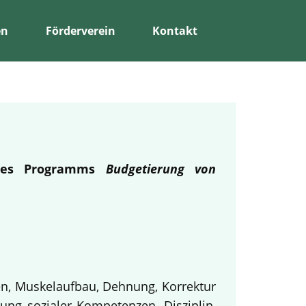
en
Förderverein
Kontakt
 des Programms
Budgetierung von
en, Muskelaufbau, Dehnung, Korrektur
ung sozialer Kompetenzen, Disziplin,