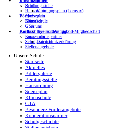
Informationen
Bildergalerie
Beratungsstelle
Schüler
Hausordnung
Vertretungsplan (Lernsax)
Förderverein
Speiseplan
Klimaschule
Eltern
Aktuelles
GTA
Über uns
Kontakt
Besondere Förderangebote
Flyer mit Antrag auf Mitgliedschaft
Kooperationspartner
Impressum
Schulgeschichte
Datenschutzerklärung
Stellenangebote
Unsere Schule
Startseite
Aktuelles
Bildergalerie
Beratungsstelle
Hausordnung
Speiseplan
Klimaschule
GTA
Besondere Förderangebote
Kooperationspartner
Schulgeschichte
Stellenangebote