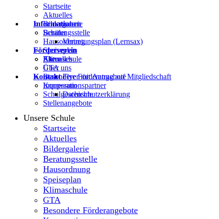
Startseite
Aktuelles
Informationen
Bildergalerie
Beratungsstelle
Schüler
Hausordnung
Vertretungsplan (Lernsax)
Förderverein
Speiseplan
Klimaschule
Eltern
Aktuelles
GTA
Über uns
Kontakt
Besondere Förderangebote
Flyer mit Antrag auf Mitgliedschaft
Kooperationspartner
Impressum
Schulgeschichte
Datenschutzerklärung
Stellenangebote
Unsere Schule
Startseite
Aktuelles
Bildergalerie
Beratungsstelle
Hausordnung
Speiseplan
Klimaschule
GTA
Besondere Förderangebote