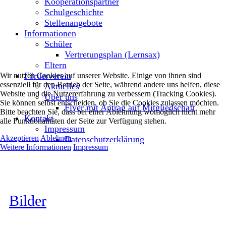
Kooperationspartner
Schulgeschichte
Stellenangebote
Informationen
Schüler
Vertretungsplan (Lernsax)
Eltern
Förderverein
Wir nutzen Cookies auf unserer Website. Einige von ihnen sind
essenziell für den Betrieb der Seite, während andere uns helfen, diese
Aktuelles
Website und die Nutzererfahrung zu verbessern (Tracking Cookies).
Über uns
Sie können selbst entscheiden, ob Sie die Cookies zulassen möchten.
Flyer mit Antrag auf Mitgliedschaft
Bitte beachten Sie, dass bei einer Ablehnung womöglich nicht mehr
Kontakt
alle Funktionalitäten der Seite zur Verfügung stehen.
Impressum
Akzeptieren
Ablehnen
Datenschutzerklärung
Weitere Informationen
Impressum
Bilder