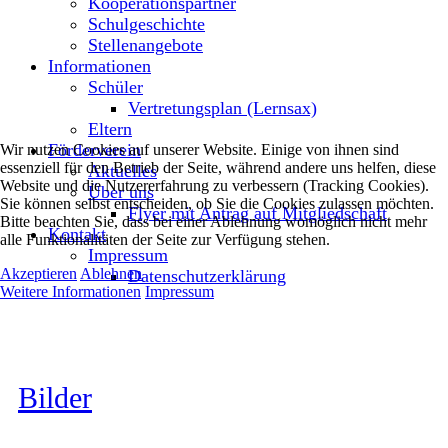
Kooperationspartner
Schulgeschichte
Stellenangebote
Informationen
Schüler
Vertretungsplan (Lernsax)
Eltern
Förderverein
Wir nutzen Cookies auf unserer Website. Einige von ihnen sind
essenziell für den Betrieb der Seite, während andere uns helfen, diese
Aktuelles
Website und die Nutzererfahrung zu verbessern (Tracking Cookies).
Über uns
Sie können selbst entscheiden, ob Sie die Cookies zulassen möchten.
Flyer mit Antrag auf Mitgliedschaft
Bitte beachten Sie, dass bei einer Ablehnung womöglich nicht mehr
Kontakt
alle Funktionalitäten der Seite zur Verfügung stehen.
Impressum
Akzeptieren
Ablehnen
Datenschutzerklärung
Weitere Informationen
Impressum
Bilder