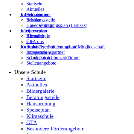
Startseite
Aktuelles
Informationen
Bildergalerie
Beratungsstelle
Schüler
Hausordnung
Vertretungsplan (Lernsax)
Förderverein
Speiseplan
Klimaschule
Eltern
Aktuelles
GTA
Über uns
Kontakt
Besondere Förderangebote
Flyer mit Antrag auf Mitgliedschaft
Kooperationspartner
Impressum
Schulgeschichte
Datenschutzerklärung
Stellenangebote
Unsere Schule
Startseite
Aktuelles
Bildergalerie
Beratungsstelle
Hausordnung
Speiseplan
Klimaschule
GTA
Besondere Förderangebote