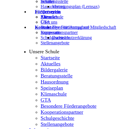
Beratungsstelle
Schüler
Hausordnung
Vertretungsplan (Lernsax)
Förderverein
Speiseplan
Klimaschule
Eltern
Aktuelles
GTA
Über uns
Kontakt
Besondere Förderangebote
Flyer mit Antrag auf Mitgliedschaft
Kooperationspartner
Impressum
Schulgeschichte
Datenschutzerklärung
Stellenangebote
Unsere Schule
Startseite
Aktuelles
Bildergalerie
Beratungsstelle
Hausordnung
Speiseplan
Klimaschule
GTA
Besondere Förderangebote
Kooperationspartner
Schulgeschichte
Stellenangebote