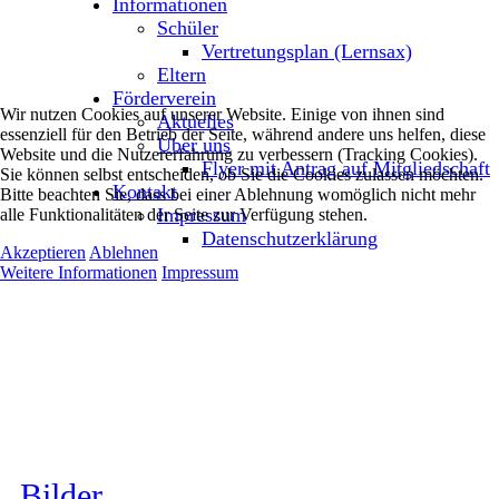
Informationen
Schüler
Vertretungsplan (Lernsax)
Eltern
Förderverein
Wir nutzen Cookies auf unserer Website. Einige von ihnen sind
Aktuelles
essenziell für den Betrieb der Seite, während andere uns helfen, diese
Über uns
Website und die Nutzererfahrung zu verbessern (Tracking Cookies).
Flyer mit Antrag auf Mitgliedschaft
Sie können selbst entscheiden, ob Sie die Cookies zulassen möchten.
Kontakt
Bitte beachten Sie, dass bei einer Ablehnung womöglich nicht mehr
Impressum
alle Funktionalitäten der Seite zur Verfügung stehen.
Datenschutzerklärung
Akzeptieren
Ablehnen
Weitere Informationen
Impressum
Bilder