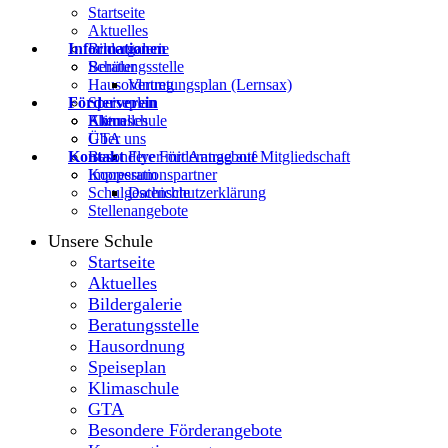
Startseite
Aktuelles
Informationen
Bildergalerie
Beratungsstelle
Schüler
Hausordnung
Vertretungsplan (Lernsax)
Förderverein
Speiseplan
Klimaschule
Eltern
Aktuelles
GTA
Über uns
Kontakt
Besondere Förderangebote
Flyer mit Antrag auf Mitgliedschaft
Kooperationspartner
Impressum
Schulgeschichte
Datenschutzerklärung
Stellenangebote
Unsere Schule
Startseite
Aktuelles
Bildergalerie
Beratungsstelle
Hausordnung
Speiseplan
Klimaschule
GTA
Besondere Förderangebote