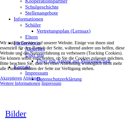
Kooperationspartner
Schulgeschichte
Stellenangebote
Informationen
Schüler
Vertretungsplan (Lernsax)
Eltern
Förderverein
Wir nutzen Cookies auf unserer Website. Einige von ihnen sind
essenziell für den Betrieb der Seite, während andere uns helfen, diese
Aktuelles
Website und die Nutzererfahrung zu verbessern (Tracking Cookies).
Über uns
Sie können selbst entscheiden, ob Sie die Cookies zulassen möchten.
Flyer mit Antrag auf Mitgliedschaft
Bitte beachten Sie, dass bei einer Ablehnung womöglich nicht mehr
Kontakt
alle Funktionalitäten der Seite zur Verfügung stehen.
Impressum
Akzeptieren
Ablehnen
Datenschutzerklärung
Weitere Informationen
Impressum
Bilder