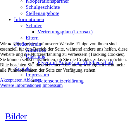
Kooperationspartner
Schulgeschichte
Stellenangebote
Informationen
Schüler
Vertretungsplan (Lernsax)
Eltern
Förderverein
Wir nutzen Cookies auf unserer Website. Einige von ihnen sind
essenziell für den Betrieb der Seite, während andere uns helfen, diese
Aktuelles
Website und die Nutzererfahrung zu verbessern (Tracking Cookies).
Über uns
Sie können selbst entscheiden, ob Sie die Cookies zulassen möchten.
Flyer mit Antrag auf Mitgliedschaft
Bitte beachten Sie, dass bei einer Ablehnung womöglich nicht mehr
Kontakt
alle Funktionalitäten der Seite zur Verfügung stehen.
Impressum
Akzeptieren
Ablehnen
Datenschutzerklärung
Weitere Informationen
Impressum
Bilder