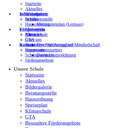
Startseite
Aktuelles
Informationen
Bildergalerie
Beratungsstelle
Schüler
Hausordnung
Vertretungsplan (Lernsax)
Förderverein
Speiseplan
Klimaschule
Eltern
Aktuelles
GTA
Über uns
Kontakt
Besondere Förderangebote
Flyer mit Antrag auf Mitgliedschaft
Kooperationspartner
Impressum
Schulgeschichte
Datenschutzerklärung
Stellenangebote
Unsere Schule
Startseite
Aktuelles
Bildergalerie
Beratungsstelle
Hausordnung
Speiseplan
Klimaschule
GTA
Besondere Förderangebote