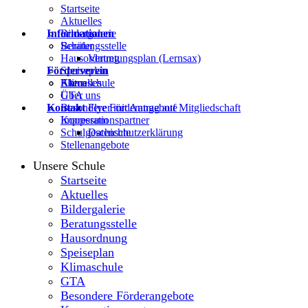
Startseite
Aktuelles
Informationen
Bildergalerie
Beratungsstelle
Schüler
Hausordnung
Vertretungsplan (Lernsax)
Förderverein
Speiseplan
Klimaschule
Eltern
Aktuelles
GTA
Über uns
Kontakt
Besondere Förderangebote
Flyer mit Antrag auf Mitgliedschaft
Kooperationspartner
Impressum
Schulgeschichte
Datenschutzerklärung
Stellenangebote
Unsere Schule
Startseite
Aktuelles
Bildergalerie
Beratungsstelle
Hausordnung
Speiseplan
Klimaschule
GTA
Besondere Förderangebote