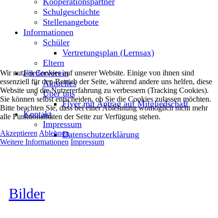
Kooperationspartner
Schulgeschichte
Stellenangebote
Informationen
Schüler
Vertretungsplan (Lernsax)
Eltern
Förderverein
Wir nutzen Cookies auf unserer Website. Einige von ihnen sind
essenziell für den Betrieb der Seite, während andere uns helfen, diese
Aktuelles
Website und die Nutzererfahrung zu verbessern (Tracking Cookies).
Über uns
Sie können selbst entscheiden, ob Sie die Cookies zulassen möchten.
Flyer mit Antrag auf Mitgliedschaft
Bitte beachten Sie, dass bei einer Ablehnung womöglich nicht mehr
Kontakt
alle Funktionalitäten der Seite zur Verfügung stehen.
Impressum
Akzeptieren
Ablehnen
Datenschutzerklärung
Weitere Informationen
Impressum
Bilder