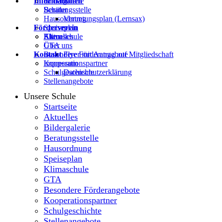
Informationen
Bildergalerie
Beratungsstelle
Schüler
Hausordnung
Vertretungsplan (Lernsax)
Förderverein
Speiseplan
Klimaschule
Eltern
Aktuelles
GTA
Über uns
Kontakt
Besondere Förderangebote
Flyer mit Antrag auf Mitgliedschaft
Kooperationspartner
Impressum
Schulgeschichte
Datenschutzerklärung
Stellenangebote
Unsere Schule
Startseite
Aktuelles
Bildergalerie
Beratungsstelle
Hausordnung
Speiseplan
Klimaschule
GTA
Besondere Förderangebote
Kooperationspartner
Schulgeschichte
Stellenangebote