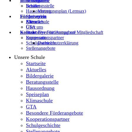
Informationen
Bildergalerie
Beratungsstelle
Schüler
Hausordnung
Vertretungsplan (Lernsax)
Förderverein
Speiseplan
Klimaschule
Eltern
Aktuelles
GTA
Über uns
Kontakt
Besondere Förderangebote
Flyer mit Antrag auf Mitgliedschaft
Kooperationspartner
Impressum
Schulgeschichte
Datenschutzerklärung
Stellenangebote
Unsere Schule
Startseite
Aktuelles
Bildergalerie
Beratungsstelle
Hausordnung
Speiseplan
Klimaschule
GTA
Besondere Förderangebote
Kooperationspartner
Schulgeschichte
Stellenangebote