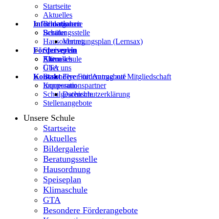
Startseite
Aktuelles
Informationen
Bildergalerie
Beratungsstelle
Schüler
Hausordnung
Vertretungsplan (Lernsax)
Förderverein
Speiseplan
Klimaschule
Eltern
Aktuelles
GTA
Über uns
Kontakt
Besondere Förderangebote
Flyer mit Antrag auf Mitgliedschaft
Kooperationspartner
Impressum
Schulgeschichte
Datenschutzerklärung
Stellenangebote
Unsere Schule
Startseite
Aktuelles
Bildergalerie
Beratungsstelle
Hausordnung
Speiseplan
Klimaschule
GTA
Besondere Förderangebote