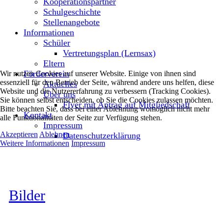
Kooperationspartner
Schulgeschichte
Stellenangebote
Informationen
Schüler
Vertretungsplan (Lernsax)
Eltern
Förderverein
Wir nutzen Cookies auf unserer Website. Einige von ihnen sind
essenziell für den Betrieb der Seite, während andere uns helfen, diese
Aktuelles
Website und die Nutzererfahrung zu verbessern (Tracking Cookies).
Über uns
Sie können selbst entscheiden, ob Sie die Cookies zulassen möchten.
Flyer mit Antrag auf Mitgliedschaft
Bitte beachten Sie, dass bei einer Ablehnung womöglich nicht mehr
Kontakt
alle Funktionalitäten der Seite zur Verfügung stehen.
Impressum
Akzeptieren
Ablehnen
Datenschutzerklärung
Weitere Informationen
Impressum
Bilder