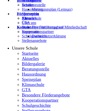
Informationen
Bildergalerie
Beratungsstelle
Schüler
Hausordnung
Vertretungsplan (Lernsax)
Förderverein
Speiseplan
Klimaschule
Eltern
Aktuelles
GTA
Über uns
Kontakt
Besondere Förderangebote
Flyer mit Antrag auf Mitgliedschaft
Kooperationspartner
Impressum
Schulgeschichte
Datenschutzerklärung
Stellenangebote
Unsere Schule
Startseite
Aktuelles
Bildergalerie
Beratungsstelle
Hausordnung
Speiseplan
Klimaschule
GTA
Besondere Förderangebote
Kooperationspartner
Schulgeschichte
Stellenangebote