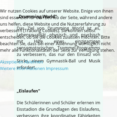
Wir nutzen Cookies auf unserer Website. Einige von ihnen
„Drumming World“
sind essenziell für den Betrieb der Seite, während andere
uns helfen, diese Website und die Nutzererfahrung zu
Das Ziel von Drumming World ist es,
verbessern (Tracking Cookies). Sie können selbst
Lebensqualität physisch und psychisch
entscheiden, ob Sie die Cookies zulassen möchten. Bitte
mit Hilfe eines einzigartigen
beachten Sie, dass bei einer Ablehnung womöglich nicht
sensomotorischen Trommel-Programms
mehr alle Funktionalitäten der Seite zur Verfügung stehen.
zu verbessern, das nur den Einsatz von
Sticks, einem Gymnastik-Ball und Musik
Akzeptieren
Ablehnen
erfordert.
Weitere Informationen
Impressum
„Eislaufen“
Die Schülerinnen und Schüler erlernen im
Eisstadion die Grundlagen des Eislaufens,
verbessern ihre koordinative Fähigkeiten