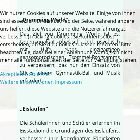
Wir nutzen Cookies auf unserer Website. Einige von ihnen
„Drumming World“
sind essenziell für den Betrieb der Seite, während andere
uns helfen, diese Website und die Nutzererfahrung zu
Das Ziel von Drumming World ist es,
verbessern (Tracking Cookies). Sie können selbst
Lebensqualität physisch und psychisch
entscheiden, ob Sie die Cookies zulassen möchten. Bitte
mit Hilfe eines einzigartigen
beachten Sie, dass bei einer Ablehnung womöglich nicht
sensomotorischen Trommel-Programms
mehr alle Funktionalitäten der Seite zur Verfügung stehen.
zu verbessern, das nur den Einsatz von
Sticks, einem Gymnastik-Ball und Musik
Akzeptieren
Ablehnen
erfordert.
Weitere Informationen
Impressum
„Eislaufen“
Die Schülerinnen und Schüler erlernen im
Eisstadion die Grundlagen des Eislaufens,
verbessern ihre koordinative Fähigkeiten