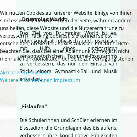
Wir nutzen Cookies auf unserer Website. Einige von ihnen
„Drumming World“
sind essenziell für den Betrieb der Seite, während andere
uns helfen, diese Website und die Nutzererfahrung zu
Das Ziel von Drumming World ist es,
verbessern (Tracking Cookies). Sie können selbst
Lebensqualität physisch und psychisch
entscheiden, ob Sie die Cookies zulassen möchten. Bitte
mit Hilfe eines einzigartigen
beachten Sie, dass bei einer Ablehnung womöglich nicht
sensomotorischen Trommel-Programms
mehr alle Funktionalitäten der Seite zur Verfügung stehen.
zu verbessern, das nur den Einsatz von
Sticks, einem Gymnastik-Ball und Musik
Akzeptieren
Ablehnen
erfordert.
Weitere Informationen
Impressum
„Eislaufen“
Die Schülerinnen und Schüler erlernen im
Eisstadion die Grundlagen des Eislaufens,
verbessern ihre koordinative Fähigkeiten