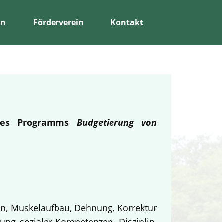
en
Förderverein
Kontakt
 des Programms
Budgetierung von
en, Muskelaufbau, Dehnung, Korrektur
ung sozialer Kompetenzen, Disziplin,