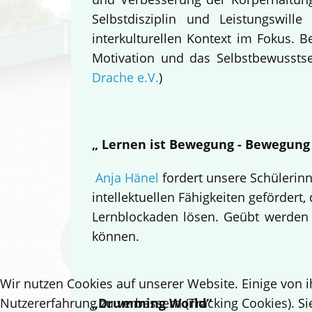
Selbstdisziplin und Leistungswi
interkulturellen Kontext im Fokus.
Motivation und das Selbstbewusstsei
Drache e.V.
)
„ Lernen ist Bewegung - Bewegung
Anja Hänel
fordert unsere Schülerin
intellektuellen Fähigkeiten gefördert,
Lernblockaden lösen. Geübt werden
können.
Wir nutzen Cookies auf unserer Website. Einige von i
Nutzererfahrung zu verbessern (Tracking Cookies). Si
„Drumming World“