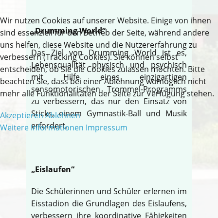
Wir nutzen Cookies auf unserer Website. Einige von ihnen
„Drumming World“
sind essenziell für den Betrieb der Seite, während andere
uns helfen, diese Website und die Nutzererfahrung zu
Das Ziel von Drumming World ist es,
verbessern (Tracking Cookies). Sie können selbst
Lebensqualität physisch und psychisch
entscheiden, ob Sie die Cookies zulassen möchten. Bitte
mit Hilfe eines einzigartigen
beachten Sie, dass bei einer Ablehnung womöglich nicht
sensomotorischen Trommel-Programms
mehr alle Funktionalitäten der Seite zur Verfügung stehen.
zu verbessern, das nur den Einsatz von
Sticks, einem Gymnastik-Ball und Musik
Akzeptieren
Ablehnen
erfordert.
Weitere Informationen
Impressum
„Eislaufen“
Die Schülerinnen und Schüler erlernen im
Eisstadion die Grundlagen des Eislaufens,
verbessern ihre koordinative Fähigkeiten