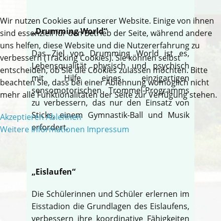
Wir nutzen Cookies auf unserer Website. Einige von ihnen
„Drumming World“
sind essenziell für den Betrieb der Seite, während andere
uns helfen, diese Website und die Nutzererfahrung zu
Das Ziel von Drumming World ist es,
verbessern (Tracking Cookies). Sie können selbst
Lebensqualität physisch und psychisch
entscheiden, ob Sie die Cookies zulassen möchten. Bitte
mit Hilfe eines einzigartigen
beachten Sie, dass bei einer Ablehnung womöglich nicht
sensomotorischen Trommel-Programms
mehr alle Funktionalitäten der Seite zur Verfügung stehen.
zu verbessern, das nur den Einsatz von
Sticks, einem Gymnastik-Ball und Musik
Akzeptieren
Ablehnen
erfordert.
Weitere Informationen
Impressum
„Eislaufen“
Die Schülerinnen und Schüler erlernen im
Eisstadion die Grundlagen des Eislaufens,
verbessern ihre koordinative Fähigkeiten