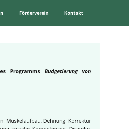
en
Förderverein
Kontakt
 des Programms
Budgetierung von
en, Muskelaufbau, Dehnung, Korrektur
ung sozialer Kompetenzen, Disziplin,