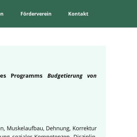
en
Förderverein
Kontakt
 des Programms
Budgetierung von
en, Muskelaufbau, Dehnung, Korrektur
ung sozialer Kompetenzen, Disziplin,