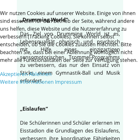
Wir nutzen Cookies auf unserer Website. Einige von ihnen
„Drumming World“
sind essenziell für den Betrieb der Seite, während andere
uns helfen, diese Website und die Nutzererfahrung zu
Das Ziel von Drumming World ist es,
verbessern (Tracking Cookies). Sie können selbst
Lebensqualität physisch und psychisch
entscheiden, ob Sie die Cookies zulassen möchten. Bitte
mit Hilfe eines einzigartigen
beachten Sie, dass bei einer Ablehnung womöglich nicht
sensomotorischen Trommel-Programms
mehr alle Funktionalitäten der Seite zur Verfügung stehen.
zu verbessern, das nur den Einsatz von
Sticks, einem Gymnastik-Ball und Musik
Akzeptieren
Ablehnen
erfordert.
Weitere Informationen
Impressum
„Eislaufen“
Die Schülerinnen und Schüler erlernen im
Eisstadion die Grundlagen des Eislaufens,
verbessern ihre koordinative Fähigkeiten