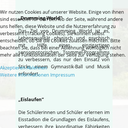
Wir nutzen Cookies auf unserer Website. Einige von ihnen
„Drumming World“
sind essenziell für den Betrieb der Seite, während andere
uns helfen, diese Website und die Nutzererfahrung zu
Das Ziel von Drumming World ist es,
verbessern (Tracking Cookies). Sie können selbst
Lebensqualität physisch und psychisch
entscheiden, ob Sie die Cookies zulassen möchten. Bitte
mit Hilfe eines einzigartigen
beachten Sie, dass bei einer Ablehnung womöglich nicht
sensomotorischen Trommel-Programms
mehr alle Funktionalitäten der Seite zur Verfügung stehen.
zu verbessern, das nur den Einsatz von
Sticks, einem Gymnastik-Ball und Musik
Akzeptieren
Ablehnen
erfordert.
Weitere Informationen
Impressum
„Eislaufen“
Die Schülerinnen und Schüler erlernen im
Eisstadion die Grundlagen des Eislaufens,
verbessern ihre koordinative Fähigkeiten