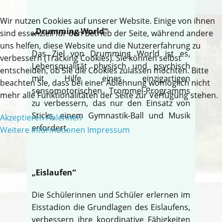
Wir nutzen Cookies auf unserer Website. Einige von ihnen
„Drumming World“
sind essenziell für den Betrieb der Seite, während andere
uns helfen, diese Website und die Nutzererfahrung zu
Das Ziel von Drumming World ist es,
verbessern (Tracking Cookies). Sie können selbst
Lebensqualität physisch und psychisch
entscheiden, ob Sie die Cookies zulassen möchten. Bitte
mit Hilfe eines einzigartigen
beachten Sie, dass bei einer Ablehnung womöglich nicht
sensomotorischen Trommel-Programms
mehr alle Funktionalitäten der Seite zur Verfügung stehen.
zu verbessern, das nur den Einsatz von
Sticks, einem Gymnastik-Ball und Musik
Akzeptieren
Ablehnen
erfordert.
Weitere Informationen
Impressum
„Eislaufen“
Die Schülerinnen und Schüler erlernen im
Eisstadion die Grundlagen des Eislaufens,
verbessern ihre koordinative Fähigkeiten