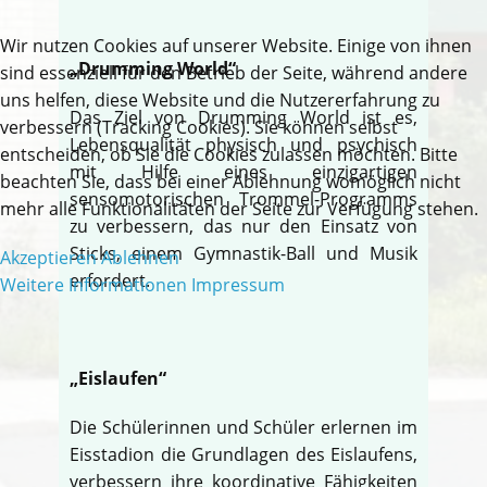
Wir nutzen Cookies auf unserer Website. Einige von ihnen
„Drumming World“
sind essenziell für den Betrieb der Seite, während andere
uns helfen, diese Website und die Nutzererfahrung zu
Das Ziel von Drumming World ist es,
verbessern (Tracking Cookies). Sie können selbst
Lebensqualität physisch und psychisch
entscheiden, ob Sie die Cookies zulassen möchten. Bitte
mit Hilfe eines einzigartigen
beachten Sie, dass bei einer Ablehnung womöglich nicht
sensomotorischen Trommel-Programms
mehr alle Funktionalitäten der Seite zur Verfügung stehen.
zu verbessern, das nur den Einsatz von
Sticks, einem Gymnastik-Ball und Musik
Akzeptieren
Ablehnen
erfordert.
Weitere Informationen
Impressum
„Eislaufen“
Die Schülerinnen und Schüler erlernen im
Eisstadion die Grundlagen des Eislaufens,
verbessern ihre koordinative Fähigkeiten