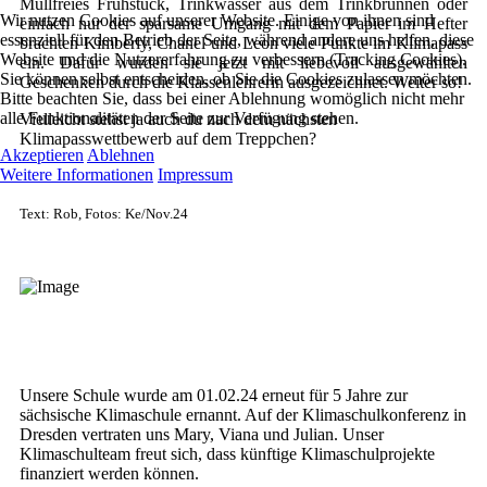
Müllfreies Frühstück, Trinkwasser aus dem Trinkbrunnen oder
Wir nutzen Cookies auf unserer Website. Einige von ihnen sind
einfach nur der sparsame Umgang mit dem Papier im Hefter
essenziell für den Betrieb der Seite, während andere uns helfen, diese
brachten Kimberly, Chanel und Leon viele Punkte im Klimapass
Website und die Nutzererfahrung zu verbessern (Tracking Cookies).
ein. Dafür wurden sie jetzt mit liebevoll ausgewählten
Sie können selbst entscheiden, ob Sie die Cookies zulassen möchten.
Geschenken durch die Klassenlehrerin ausgezeichnet. Weiter so!
Bitte beachten Sie, dass bei einer Ablehnung womöglich nicht mehr
alle Funktionalitäten der Seite zur Verfügung stehen.
Vielleicht stehst ja auch du nach dem nächsten
Klimapasswettbewerb auf dem Treppchen?
Akzeptieren
Ablehnen
Weitere Informationen
Impressum
Text: Rob, Fotos: Ke/Nov.24
Unsere Schule wurde am 01.02.24 erneut für 5 Jahre zur
sächsische Klimaschule ernannt. Auf der Klimaschulkonferenz in
Dresden vertraten uns Mary, Viana und Julian. Unser
Klimaschulteam freut sich, dass künftige Klimaschulprojekte
finanziert werden können.