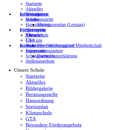
Startseite
Aktuelles
Informationen
Bildergalerie
Beratungsstelle
Schüler
Hausordnung
Vertretungsplan (Lernsax)
Förderverein
Speiseplan
Klimaschule
Eltern
Aktuelles
GTA
Über uns
Kontakt
Besondere Förderangebote
Flyer mit Antrag auf Mitgliedschaft
Kooperationspartner
Impressum
Schulgeschichte
Datenschutzerklärung
Stellenangebote
Unsere Schule
Startseite
Aktuelles
Bildergalerie
Beratungsstelle
Hausordnung
Speiseplan
Klimaschule
GTA
Besondere Förderangebote